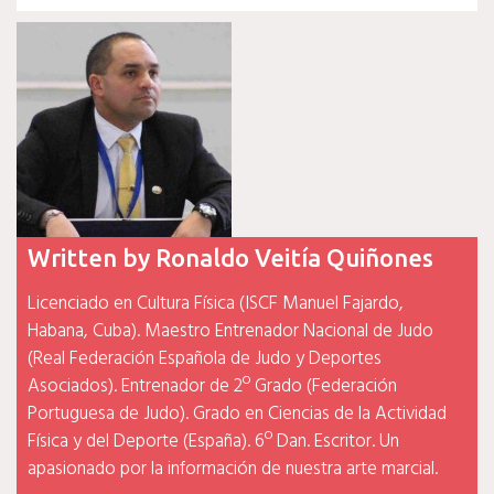
de
entradas
Written by
Ronaldo Veitía Quiñones
Licenciado en Cultura Física (ISCF Manuel Fajardo,
Habana, Cuba). Maestro Entrenador Nacional de Judo
(Real Federación Española de Judo y Deportes
Asociados). Entrenador de 2º Grado (Federación
Portuguesa de Judo). Grado en Ciencias de la Actividad
Física y del Deporte (España). 6º Dan. Escritor. Un
apasionado por la información de nuestra arte marcial.