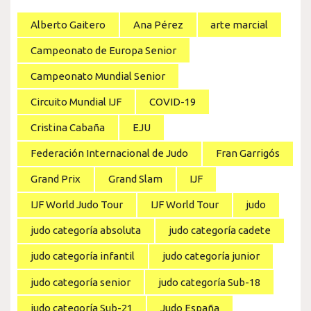
Alberto Gaitero
Ana Pérez
arte marcial
Campeonato de Europa Senior
Campeonato Mundial Senior
Circuito Mundial IJF
COVID-19
Cristina Cabaña
EJU
Federación Internacional de Judo
Fran Garrigós
Grand Prix
Grand Slam
IJF
IJF World Judo Tour
IJF World Tour
judo
judo categoría absoluta
judo categoría cadete
judo categoría infantil
judo categoría junior
judo categoría senior
judo categoría Sub-18
judo categoría Sub-21
Judo España