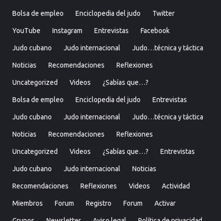
Bolsa de empleo
Enciclopedia del judo
Twitter
YouTube
Instagram
Entrevistas
Facebook
Judo cubano
Judo internacional
Judo…técnica y táctica
Noticias
Recomendaciones
Reflexiones
Uncategorized
Videos
¿Sabías que…?
Bolsa de empleo
Enciclopedia del judo
Entrevistas
Judo cubano
Judo internacional
Judo…técnica y táctica
Noticias
Recomendaciones
Reflexiones
Uncategorized
Videos
¿Sabías que…?
Entrevistas
Judo cubano
Judo internacional
Noticias
Recomendaciones
Reflexiones
Videos
Actividad
Miembros
Forum
Registro
Forum
Activar
Grupos
Newsletter
Aviso legal
Política de privacidad