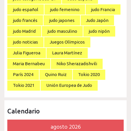
judo español
judo femenino
judo Francia
judo francés
judo japones
Judo Japón
judo Madrid
judo masculino
judo nipón
judo noticias
Juegos Olímpicos
Julia Figueroa
Laura Martínez
Maria Bernabeu
Niko Sherazadishvili
París 2024
Quino Ruiz
Tokio 2020
Tokio 2021
Unión Europea de Judo
Calendario
agosto 2026