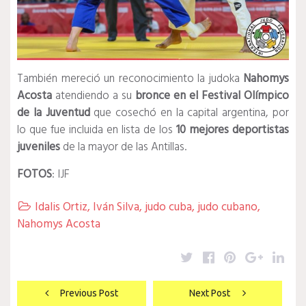
También mereció un reconocimiento la judoka
Nahomys
Acosta
atendiendo a su
bronce en el Festival Olímpico
de la Juventud
que cosechó en la capital argentina, por
lo que fue incluida en lista de los
10 mejores deportistas
juveniles
de la mayor de las Antillas.
FOTOS
: IJF
Idalis Ortiz
,
Iván Silva
,
judo cuba
,
judo cubano
,

Nahomys Acosta
Twitter
Facebook
Pinterest
Google
Lin
Navegación
Previous Post
Next Post