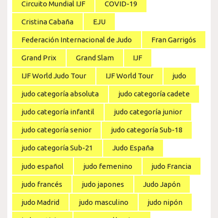
Circuito Mundial IJF
COVID-19
Cristina Cabaña
EJU
Federación Internacional de Judo
Fran Garrigós
Grand Prix
Grand Slam
IJF
IJF World Judo Tour
IJF World Tour
judo
judo categoría absoluta
judo categoría cadete
judo categoría infantil
judo categoría junior
judo categoría senior
judo categoría Sub-18
judo categoría Sub-21
Judo España
judo español
judo femenino
judo Francia
judo francés
judo japones
Judo Japón
judo Madrid
judo masculino
judo nipón