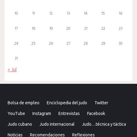
10
11
12
13
14
15
16
17
18
19
20
21
22
23
24
25
26
27
28
29
30
31
« Jul
Bolsa de empleo
Enciclopedia del judo
Twitter
YouTube
Instagram
Entrevistas
Facebook
Judo cubano
Judo internacional
Judo…técnica y táctica
Noticias
Recomendaciones
Reflexiones