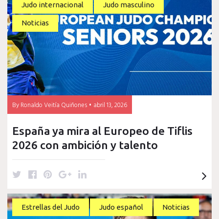
t
b
e
l
e
Judo internacional
Judo masculino
e
o
r
e
d
r
o
e
+
I
Noticias
k
s
n
t
By
Ronaldo Veitía Quiñones
abril 13, 2026
España ya mira al Europeo de Tiflis
2026 con ambición y talento
T
F
P
G
L
w
a
i
o
i
i
c
n
o
n
t
e
t
g
k
Estrellas del Judo
Judo español
Noticias