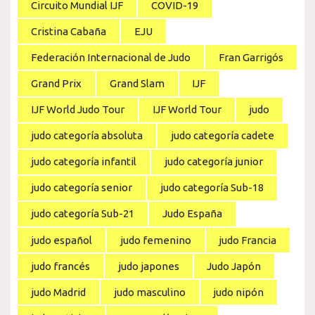
Circuito Mundial IJF
COVID-19
Cristina Cabaña
EJU
Federación Internacional de Judo
Fran Garrigós
Grand Prix
Grand Slam
IJF
IJF World Judo Tour
IJF World Tour
judo
judo categoría absoluta
judo categoría cadete
judo categoría infantil
judo categoría junior
judo categoría senior
judo categoría Sub-18
judo categoría Sub-21
Judo España
judo español
judo femenino
judo Francia
judo francés
judo japones
Judo Japón
judo Madrid
judo masculino
judo nipón