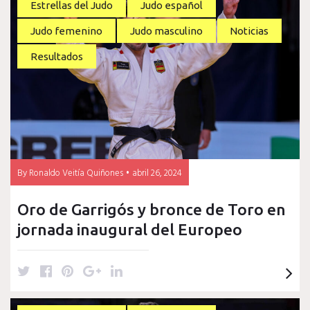
t
e
t
g
k
Estrellas del Judo
Judo español
t
b
e
l
e
Judo femenino
Judo masculino
Noticias
e
o
r
e
d
r
o
e
+
I
Resultados
k
s
n
t
By
Ronaldo Veitía Quiñones
abril 26, 2024
Oro de Garrigós y bronce de Toro en
jornada inaugural del Europeo
T
F
P
G
L
w
a
i
o
i
i
c
n
o
n