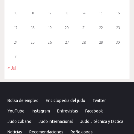
10
11
12
13
14
15
16
17
18
19
20
21
22
23
24
25
26
27
28
29
30
31
« Jul
Bolsa de empleo
Enciclopedia del judo
Twitter
YouTube
Instagram
Entrevistas
Facebook
Judo cubano
Judo internacional
Judo…técnica y táctica
Noticias
Recomendaciones
Reflexiones