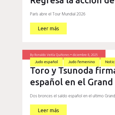
París abre el Tour Mundial 2026
Leer más
By
Ronaldo Veitía Quiñones
diciembre 8, 2025
Judo español
Judo femenino
Notic
Toro y Tsunoda firm
español en el Grand
Dos bronces el saldo español en el ultimo Gran
Leer más