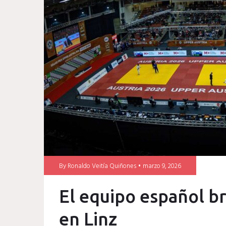
World
Judo
Tour
By
Ronaldo Veitía Quiñones
marzo 9, 2026
El equipo español br
en Linz