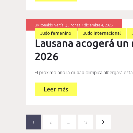
By
Ronaldo Veitía Quiñones
diciembre 4, 2025
Judo femenino
Judo internacional
Lausana acogerá un
2026
El próximo año la ciudad olímpica albergará esta 
Leer más
Paginación
1
2
…
13