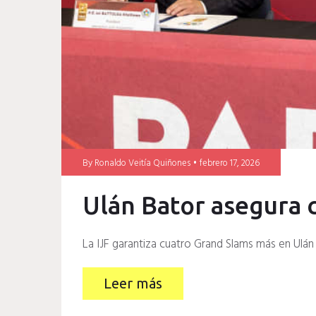
By
Ronaldo Veitía Quiñones
febrero 17, 2026
Ulán Bator asegura 
La IJF garantiza cuatro Grand Slams más en Ulán
Leer más