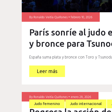
By
Ronaldo Veitía Quiñones
febrero 10, 2026
París sonríe al judo 
y bronce para Tsuno
España suma plata y bronce con Toro y Tsunoda
Leer más
By
Ronaldo Veitía Quiñones
enero 28, 2026
Judo femenino
Judo internacional
Regresa la acción d