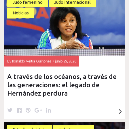
Estrellas
Judo femenino
Judo internacional
Noticias
del
Judo
By
Ronaldo Veitía Quiñones
junio 29, 2026
A través de los océanos, a través de
las generaciones: el legado de
Hernández perdura
T
F
P
G
L
w
a
i
o
i
i
c
n
o
n