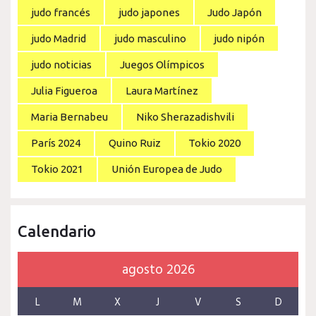
judo francés
judo japones
Judo Japón
judo Madrid
judo masculino
judo nipón
judo noticias
Juegos Olímpicos
Julia Figueroa
Laura Martínez
Maria Bernabeu
Niko Sherazadishvili
París 2024
Quino Ruiz
Tokio 2020
Tokio 2021
Unión Europea de Judo
Calendario
agosto 2026
L
M
X
J
V
S
D