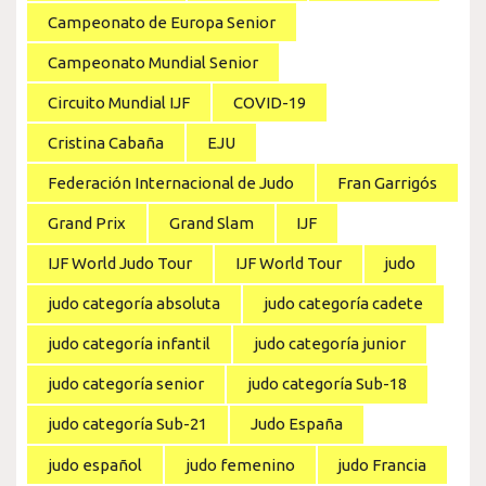
Campeonato de Europa Senior
Campeonato Mundial Senior
Circuito Mundial IJF
COVID-19
Cristina Cabaña
EJU
Federación Internacional de Judo
Fran Garrigós
Grand Prix
Grand Slam
IJF
IJF World Judo Tour
IJF World Tour
judo
judo categoría absoluta
judo categoría cadete
judo categoría infantil
judo categoría junior
judo categoría senior
judo categoría Sub-18
judo categoría Sub-21
Judo España
judo español
judo femenino
judo Francia