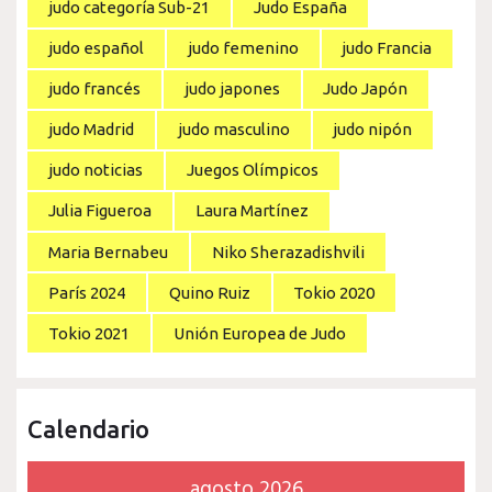
judo categoría Sub-21
Judo España
judo español
judo femenino
judo Francia
judo francés
judo japones
Judo Japón
judo Madrid
judo masculino
judo nipón
judo noticias
Juegos Olímpicos
Julia Figueroa
Laura Martínez
Maria Bernabeu
Niko Sherazadishvili
París 2024
Quino Ruiz
Tokio 2020
Tokio 2021
Unión Europea de Judo
Calendario
agosto 2026