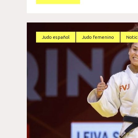
Judo español
Judo femenino
Notic