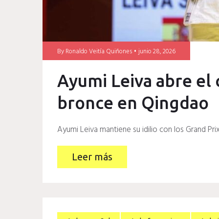
By
Ronaldo Veitía Quiñones
junio 28, 2026
Ayumi Leiva abre el
bronce en Qingdao
Ayumi Leiva mantiene su idilio con los Grand Pri
Leer más