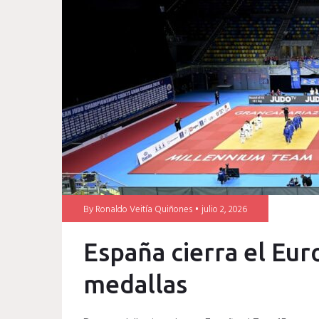
By
Ronaldo Veitía Quiñones
julio 2, 2026
España cierra el Eu
medallas