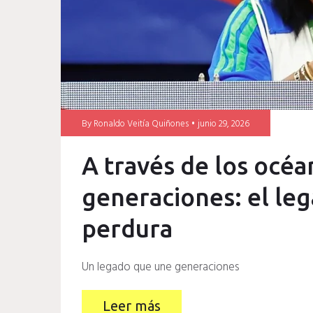
By
Ronaldo Veitía Quiñones
junio 29, 2026
A través de los océan
generaciones: el le
perdura
Un legado que une generaciones
Leer más