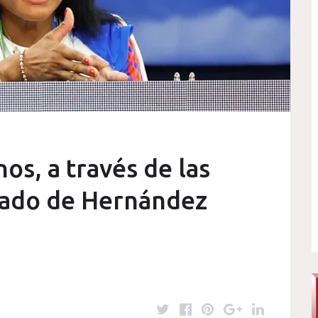
os, a través de las
gado de Hernández
T
F
P
G
L