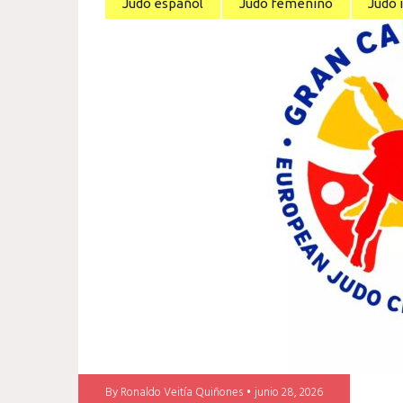
Judo español
Judo femenino
Judo 
By
Ronaldo Veitía Quiñones
junio 28, 2026