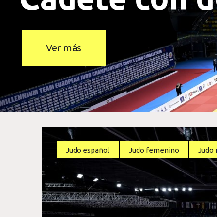
Hernández p
Ver más
Judo español
Judo femenino
Judo 