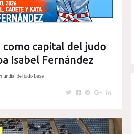
 como capital del judo
pa Isabel Fernández
 mundial del judo base
T
F
P
G
L
w
a
i
o
i
i
c
n
o
n
t
e
t
g
k
t
b
e
l
e
e
o
r
e
d