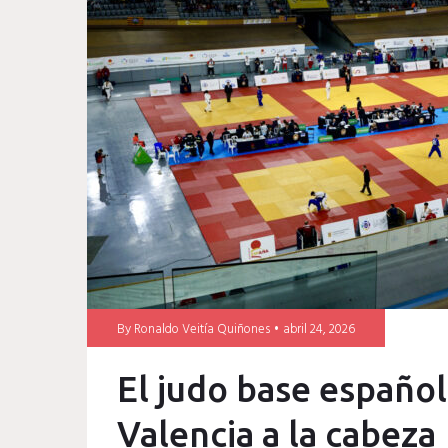
categoría
infantil
By
Ronaldo Veitía Quiñones
abril 24, 2026
El judo base español
Valencia a la cabeza