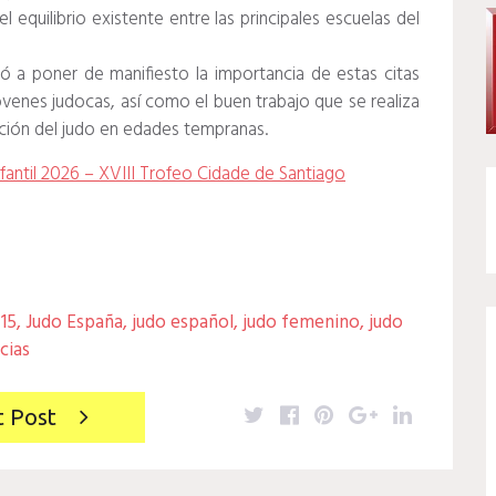
el equilibrio existente entre las principales escuelas del
ó a poner de manifiesto la importancia de estas citas
óvenes judocas, así como el buen trabajo que se realiza
oción del judo en edades tempranas.
antil 2026 – XVIII Trofeo Cidade de Santiago
-15
,
Judo España
,
judo español
,
judo femenino
,
judo
cias
Twitter
Facebook
Pinterest
Google+
LinkedIn
t Post