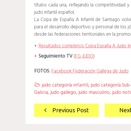
títulos cada una, reflejando la competitividad y 
judo infantil español.
La Copa de España A Infantil de Santiago volvi
para el desarrollo deportivo y personal de los j
desde las federaciones territoriales en la prom
Resultados completos Copa España A Judo Inf
Seguimiento TV
(
FG JUDO
)
FOTOS
:
Facebook Federación Gallega de Judo
judo categoría infantil
,
judo categoría Sub

Galicia
,
judo gallego
,
judo masculino
,
judo noti
Navegación
Previous Post
Nex
de