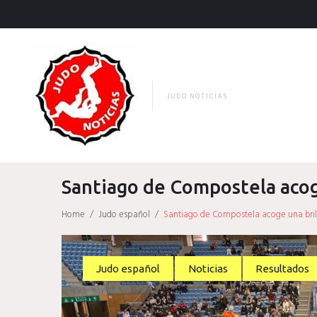
Skip
to
content
JUDO NOTICIAS
Santiago de Compostela acoge
Home
/
Judo español
/
Santiago de Compostela acoge una bril
Judo español
Noticias
Resultados