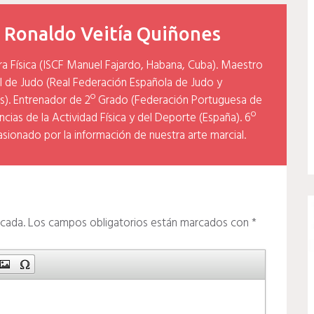
y
Ronaldo Veitía Quiñones
ra Física (ISCF Manuel Fajardo, Habana, Cuba). Maestro
l de Judo (Real Federación Española de Judo y
). Entrenador de 2º Grado (Federación Portuguesa de
cias de la Actividad Física y del Deporte (España). 6º
asionado por la información de nuestra arte marcial.
icada.
Los campos obligatorios están marcados con
*