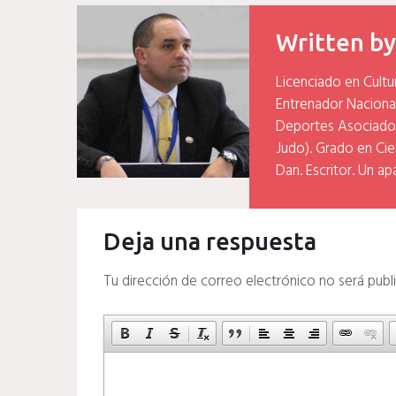
entradas
Written b
Licenciado en Cultu
Entrenador Naciona
Deportes Asociados
Judo). Grado en Cien
Dan. Escritor. Un ap
Deja una respuesta
Tu dirección de correo electrónico no será publ