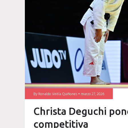
Mundial
Senior
By
Ronaldo Veitía Quiñones
marzo 27, 2026
Christa Deguchi pone
competitiva