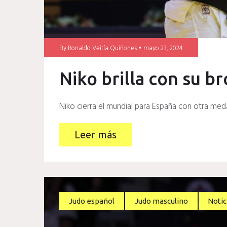
By
Ronaldo Veitía Quiñones
mayo 23, 2024
Niko brilla con su b
Niko cierra el mundial para España con otra med
Leer más
Judo español
Judo masculino
Notic