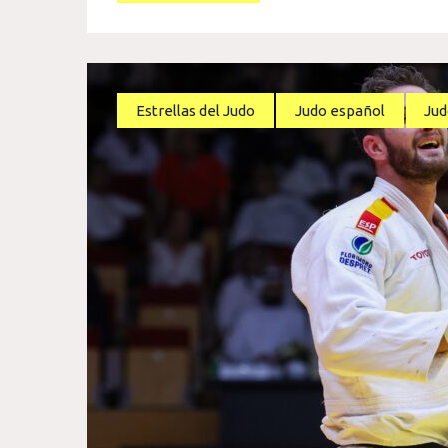
Estrellas del Judo
Judo español
Jud