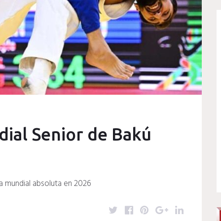
dial Senior de Bakú
ta mundial absoluta en 2026
T
F
P
G
L