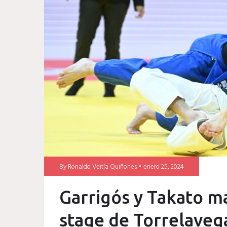
Garrigós
By
Ronaldo Veitía Quiñones
enero 25, 2024
Garrigós y Takato m
stage de Torrelaveg