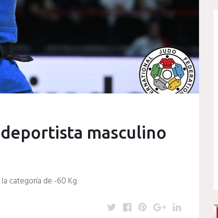
 deportista masculino
 la categoría de -60 Kg
T
F
P
G
L