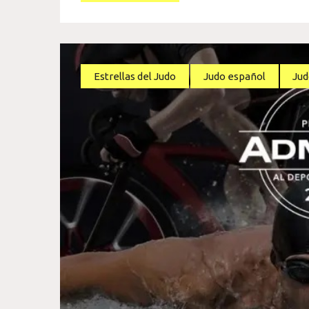
Estrellas del Judo
Judo español
Jud