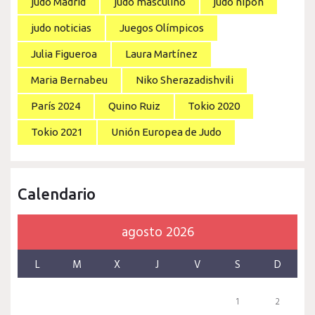
judo Madrid
judo masculino
judo nipón
judo noticias
Juegos Olímpicos
Julia Figueroa
Laura Martínez
Maria Bernabeu
Niko Sherazadishvili
París 2024
Quino Ruiz
Tokio 2020
Tokio 2021
Unión Europea de Judo
Calendario
agosto 2026
L
M
X
J
V
S
D
1
2