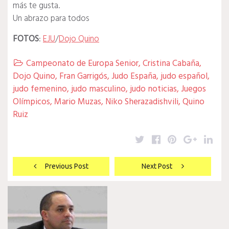
más te gusta.
Un abrazo para todos
FOTOS
:
EJU
/
Dojo Quino
Campeonato de Europa Senior
,
Cristina Cabaña
,

Dojo Quino
,
Fran Garrigós
,
Judo España
,
judo español
,
judo femenino
,
judo masculino
,
judo noticias
,
Juegos
Olímpicos
,
Mario Muzas
,
Niko Sherazadishvili
,
Quino
Ruiz
Twitter
Facebook
Pinterest
Google
Lin
Navegación
Previous Post
Next Post
de
entradas