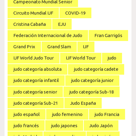
Campeonato Mundial Senior
Circuito Mundial IJF
COVID-19
Cristina Cabaña
EJU
Federación Internacional de Judo
Fran Garrigós
Grand Prix
Grand Slam
IJF
IJF World Judo Tour
IJF World Tour
judo
judo categoría absoluta
judo categoría cadete
judo categoría infantil
judo categoría junior
judo categoría senior
judo categoría Sub-18
judo categoría Sub-21
Judo España
judo español
judo femenino
judo Francia
judo francés
judo japones
Judo Japón