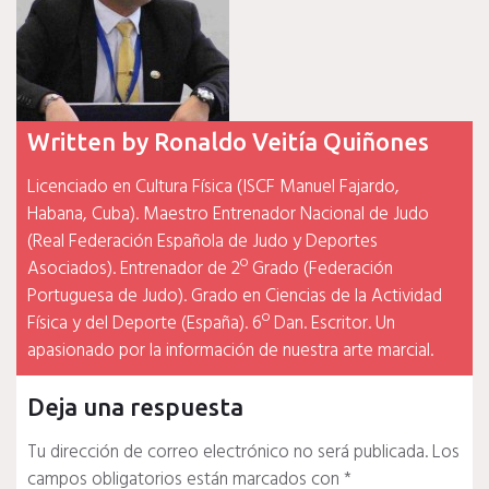
Written by
Ronaldo Veitía Quiñones
Licenciado en Cultura Física (ISCF Manuel Fajardo,
Habana, Cuba). Maestro Entrenador Nacional de Judo
(Real Federación Española de Judo y Deportes
Asociados). Entrenador de 2º Grado (Federación
Portuguesa de Judo). Grado en Ciencias de la Actividad
Física y del Deporte (España). 6º Dan. Escritor. Un
apasionado por la información de nuestra arte marcial.
Deja una respuesta
Tu dirección de correo electrónico no será publicada.
Los
campos obligatorios están marcados con
*