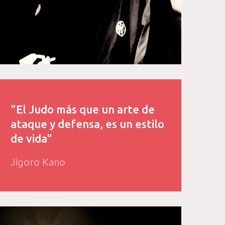
"El Judo más que un arte de
ataque y defensa, es un estilo
de vida"
Jigoro Kano