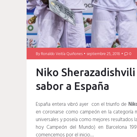
By
Ronaldo Veitía Quiñones
septiembre 25, 2018
0
Niko Sherazadishvili
sabor a España
España entera vibró ayer con el triunfo de
Niko
en coronarse como campeón en la categoría ma
universales y poseía como mejores resultados l
hoy Campeón del Mundo) en Barcelona 199
comencemos por el inicio…