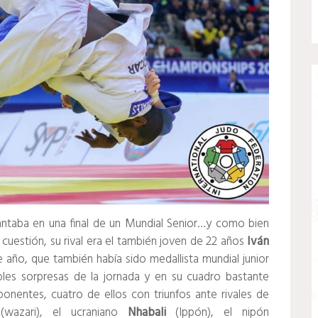
lantaba en una final de un Mundial Senior…y como bien
n cuestión, su rival era el también joven de 22 años
Iván
año, que también había sido medallista mundial junior
bles sorpresas de la jornada y en su cuadro bastante
onentes, cuatro de ellos con triunfos ante rivales de
s
(wazari), el ucraniano
Nhabali
(Ippón), el nipón