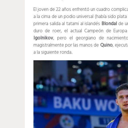
El joven de 22 años enfrentó un cuadro complicad
a la cima de un podio universal (había sido plata
primera salida al tatami al islandés
Blondal
de un
duro de roer, el actual Campeón de Europa 
Igolnikov
, pero el georgiano de nacimient
magistralmente por las manos de
Quino
, ejecu
a la siguiente ronda.