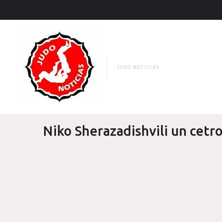
Skip
to
content
JUDO NOTICIAS
Niko Sherazadishvili un cetr