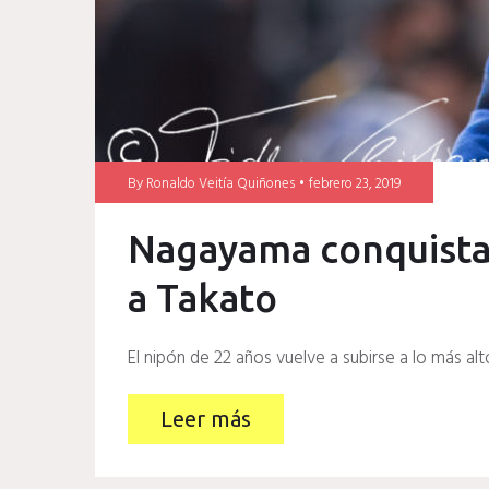
By
Ronaldo Veitía Quiñones
febrero 23, 2019
Nagayama conquista
a Takato
El nipón de 22 años vuelve a subirse a lo más al
Leer más