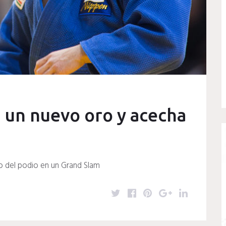
 un nuevo oro y acecha
to del podio en un Grand Slam
T
F
P
G
L
w
a
i
o
i
i
c
n
o
n