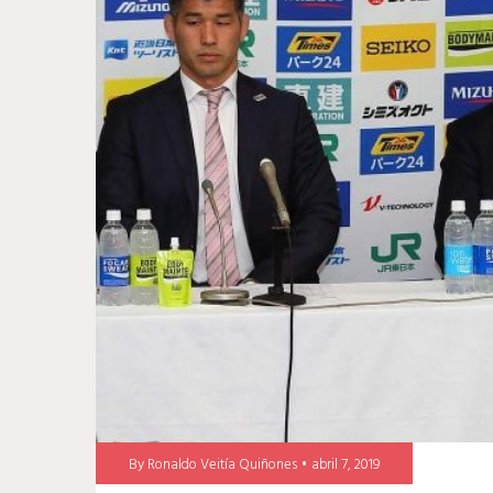
nipón
By
Ronaldo Veitía Quiñones
abril 7, 2019