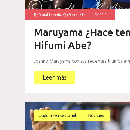
By
Ronaldo Veitía Quiñones
febrero 22, 2019
Maruyama ¿Hace tem
Hifumi Abe?
Joshiro Maruyama con sus recientes triunfos a
Leer más
Judo internacional
Noticias