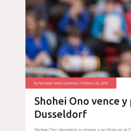
By
Ronaldo Veitía Quiñones
febrero 24, 2019
Shohei Ono vence y p
Dusseldorf
Shohei Ono desplega su magia y se titula en el 