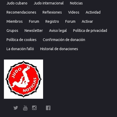
Judo cubano
Judo internacional
Noticias
Recomendaciones
Reflexiones
Videos
Actividad
Miembros
Forum
Registro
Forum
Activar
Grupos
Newsletter
Aviso legal
Política de privacidad
Política de cookies
Confirmación de donación
La donación falló
Historial de donaciones
Twitter
YouTube
Instagram
Facebook
Bolsa
Enciclopedia
Entrevistas
Judo
Judo
Judo…
Noticias
Recomendaciones
Reflexiones
Uncategorized
Videos
¿Sabías
Bolsa
Enciclop
Entre
Ju