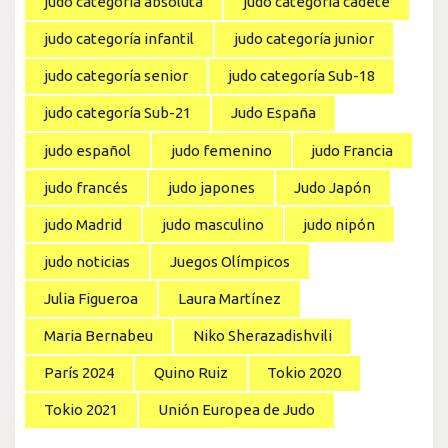
judo categoría absoluta
judo categoría cadete
judo categoría infantil
judo categoría junior
judo categoría senior
judo categoría Sub-18
judo categoría Sub-21
Judo España
judo español
judo femenino
judo Francia
judo francés
judo japones
Judo Japón
judo Madrid
judo masculino
judo nipón
judo noticias
Juegos Olímpicos
Julia Figueroa
Laura Martínez
Maria Bernabeu
Niko Sherazadishvili
París 2024
Quino Ruiz
Tokio 2020
Tokio 2021
Unión Europea de Judo