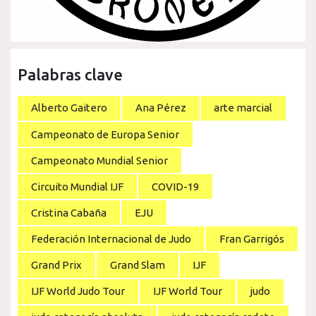
Palabras clave
Alberto Gaitero
Ana Pérez
arte marcial
Campeonato de Europa Senior
Campeonato Mundial Senior
Circuito Mundial IJF
COVID-19
Cristina Cabaña
EJU
Federación Internacional de Judo
Fran Garrigós
Grand Prix
Grand Slam
IJF
IJF World Judo Tour
IJF World Tour
judo