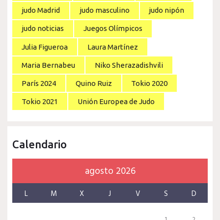
judo Madrid
judo masculino
judo nipón
judo noticias
Juegos Olímpicos
Julia Figueroa
Laura Martínez
Maria Bernabeu
Niko Sherazadishvili
París 2024
Quino Ruiz
Tokio 2020
Tokio 2021
Unión Europea de Judo
Calendario
agosto 2026
L
M
X
J
V
S
D
1
2