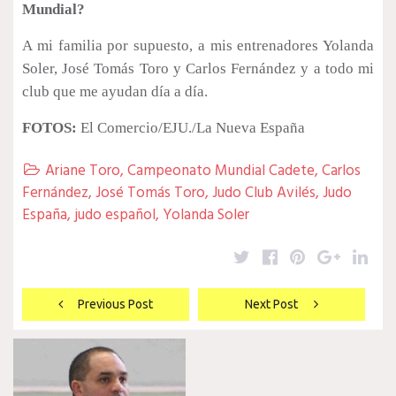
Mundial?
A mi familia por supuesto, a mis entrenadores Yolanda
Soler, José Tomás Toro y Carlos Fernández y a todo mi
club que me ayudan día a día.
FOTOS:
El Comercio/EJU./La Nueva España
Ariane Toro
,
Campeonato Mundial Cadete
,
Carlos

Fernández
,
José Tomás Toro
,
Judo Club Avilés
,
Judo
España
,
judo español
,
Yolanda Soler
Twitter
Facebook
Pinterest
Google
Lin
Navegación
Previous Post
Next Post
de
entradas