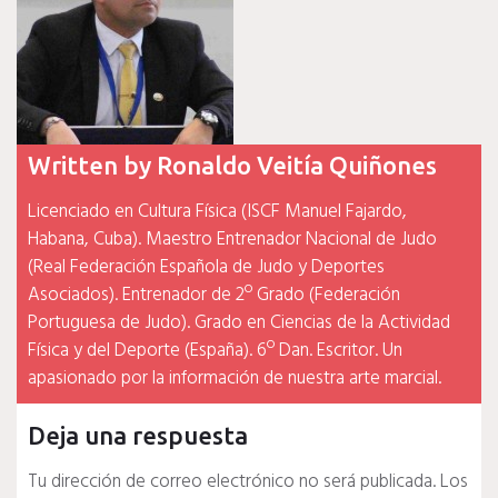
Written by
Ronaldo Veitía Quiñones
Licenciado en Cultura Física (ISCF Manuel Fajardo,
Habana, Cuba). Maestro Entrenador Nacional de Judo
(Real Federación Española de Judo y Deportes
Asociados). Entrenador de 2º Grado (Federación
Portuguesa de Judo). Grado en Ciencias de la Actividad
Física y del Deporte (España). 6º Dan. Escritor. Un
apasionado por la información de nuestra arte marcial.
Deja una respuesta
Tu dirección de correo electrónico no será publicada.
Los