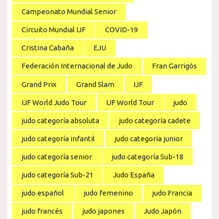
Campeonato Mundial Senior
Circuito Mundial IJF
COVID-19
Cristina Cabaña
EJU
Federación Internacional de Judo
Fran Garrigós
Grand Prix
Grand Slam
IJF
IJF World Judo Tour
IJF World Tour
judo
judo categoría absoluta
judo categoría cadete
judo categoría infantil
judo categoría junior
judo categoría senior
judo categoría Sub-18
judo categoría Sub-21
Judo España
judo español
judo femenino
judo Francia
judo francés
judo japones
Judo Japón