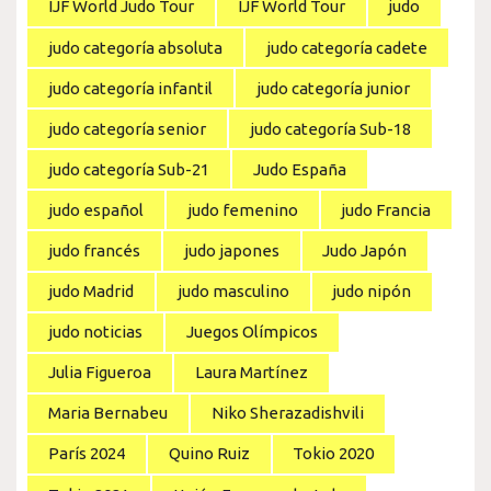
IJF World Judo Tour
IJF World Tour
judo
judo categoría absoluta
judo categoría cadete
judo categoría infantil
judo categoría junior
judo categoría senior
judo categoría Sub-18
judo categoría Sub-21
Judo España
judo español
judo femenino
judo Francia
judo francés
judo japones
Judo Japón
judo Madrid
judo masculino
judo nipón
judo noticias
Juegos Olímpicos
Julia Figueroa
Laura Martínez
Maria Bernabeu
Niko Sherazadishvili
París 2024
Quino Ruiz
Tokio 2020