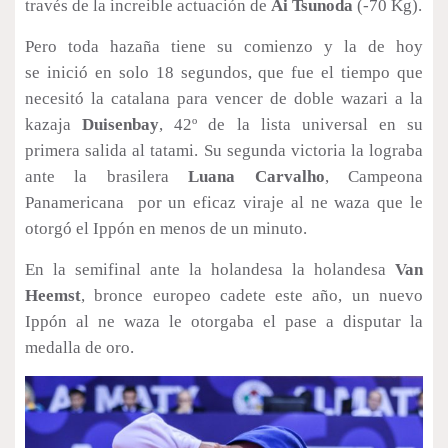
través de la increible actuación de
Ai Tsunoda
(-70 Kg).
Pero toda hazaña tiene su comienzo y la de hoy
se inició en solo 18 segundos, que fue el tiempo que
necesitó la catalana para vencer de doble wazari a la
kazaja
Duisenbay
, 42º de la lista universal en su
primera salida al tatami. Su segunda victoria la lograba
ante la brasilera
Luana Carvalho
, Campeona
Panamericana por un eficaz viraje al ne waza que le
otorgó el Ippón en menos de un minuto.
En la semifinal ante la holandesa la holandesa
Van
Heemst
, bronce europeo cadete este año, un nuevo
Ippón al ne waza le otorgaba el pase a disputar la
medalla de oro.