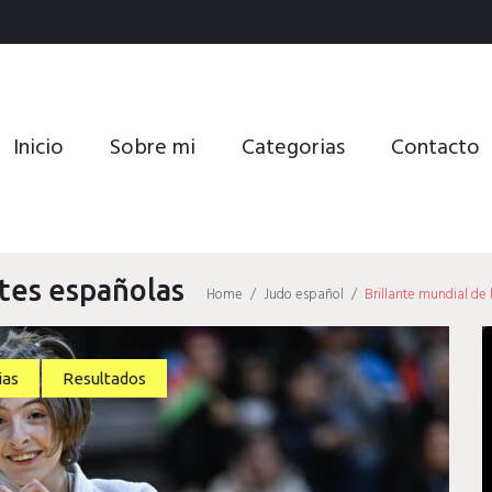
Inicio
Sobre mi
Categorias
Contacto
etes españolas
Home
/
Judo español
/
Brillante mundial de
ias
Resultados