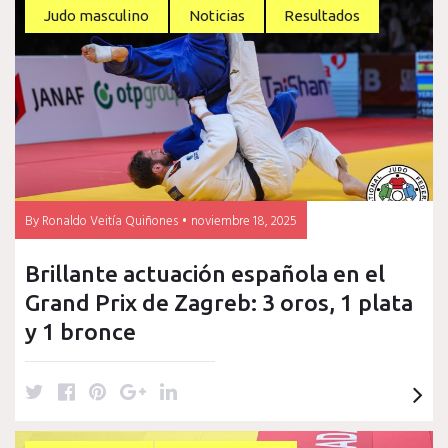
t
b
e
l
e
Judo masculino
Noticias
Resultados
e
o
r
e
d
r
o
e
+
I
k
s
n
t
By
Ronaldo Veitía Quiñones
noviembre 18, 2025
Brillante actuación española en el
Grand Prix de Zagreb: 3 oros, 1 plata
y 1 bronce
T
F
P
G
L
w
a
i
o
i
i
c
n
o
n