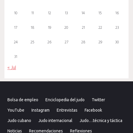
10
11
12
13
14
15
16
17
18
19
20
21
22
23
24
25
26
27
28
29
30
31
« Jul
Bolsa de empleo
Enciclopedia del judo
Twitter
YouTube
Instagram
Entrevistas
Facebook
Judo cubano
Judo internacional
Judo…técnica y táctica
Noticias
Recomendaciones
Reflexiones