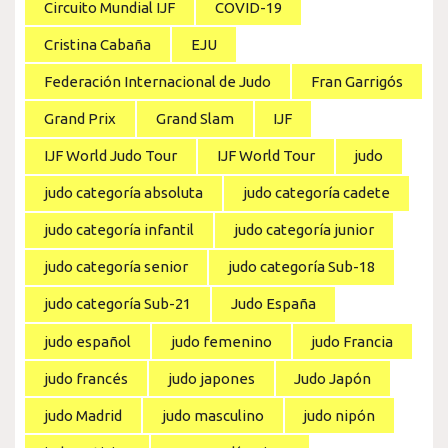
Circuito Mundial IJF
COVID-19
Cristina Cabaña
EJU
Federación Internacional de Judo
Fran Garrigós
Grand Prix
Grand Slam
IJF
IJF World Judo Tour
IJF World Tour
judo
judo categoría absoluta
judo categoría cadete
judo categoría infantil
judo categoría junior
judo categoría senior
judo categoría Sub-18
judo categoría Sub-21
Judo España
judo español
judo femenino
judo Francia
judo francés
judo japones
Judo Japón
judo Madrid
judo masculino
judo nipón