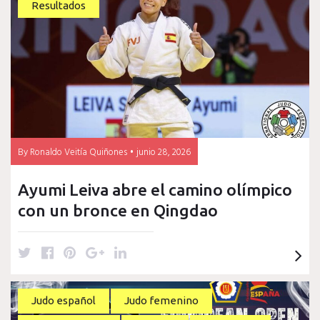
CEAR
Resultados
de
Valencia
By
Ronaldo Veitía Quiñones
junio 28, 2026
Ayumi Leiva abre el camino olímpico
con un bronce en Qingdao
T
F
P
G
L
w
a
i
o
i
i
c
n
o
n
t
e
t
g
k
Judo español
Judo femenino