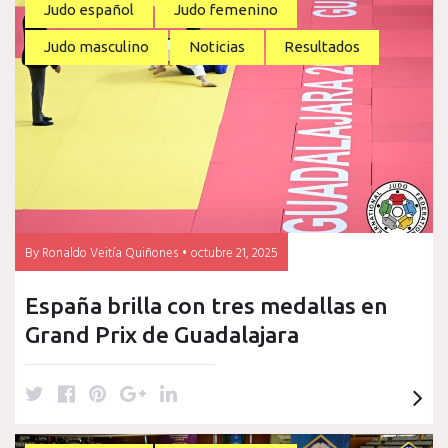
t
e
t
g
k
Judo español
Judo femenino
t
b
e
l
e
Judo masculino
Noticias
Resultados
e
o
r
e
d
r
o
e
+
I
k
s
n
t
By
Ronaldo Veitía Quiñones
octubre 21, 2025
España brilla con tres medallas en
Grand Prix de Guadalajara
T
F
P
G
L
w
a
i
o
i
i
c
n
o
n