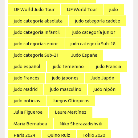
IJF World Judo Tour
IJF World Tour
judo
judo categoría absoluta
judo categoría cadete
judo categoría infantil
judo categoría junior
judo categoría senior
judo categoría Sub-18
judo categoría Sub-21
Judo España
judo español
judo femenino
judo Francia
judo francés
judo japones
Judo Japón
judo Madrid
judo masculino
judo nipón
judo noticias
Juegos Olímpicos
Julia Figueroa
Laura Martínez
Maria Bernabeu
Niko Sherazadishvili
París 2024
Quino Ruiz
Tokio 2020