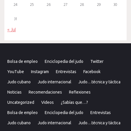
24
25
26
27
28
29
30
31
« Jul
Bolsa de empleo
Enciclopedia del judo
Twitter
YouTube
Instagram
Entrevistas
Facebook
Judo cubano
Judo internacional
Judo…técnica y táctica
Noticias
Recomendaciones
Reflexiones
Uncategorized
Videos
¿Sabías que…?
Bolsa de empleo
Enciclopedia del judo
Entrevistas
Judo cubano
Judo internacional
Judo…técnica y táctica