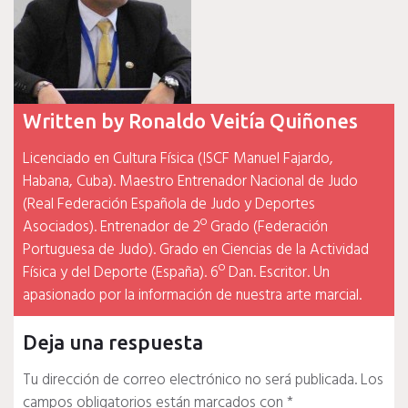
Written by
Ronaldo Veitía Quiñones
Licenciado en Cultura Física (ISCF Manuel Fajardo,
Habana, Cuba). Maestro Entrenador Nacional de Judo
(Real Federación Española de Judo y Deportes
Asociados). Entrenador de 2º Grado (Federación
Portuguesa de Judo). Grado en Ciencias de la Actividad
Física y del Deporte (España). 6º Dan. Escritor. Un
apasionado por la información de nuestra arte marcial.
Deja una respuesta
Tu dirección de correo electrónico no será publicada.
Los
campos obligatorios están marcados con
*