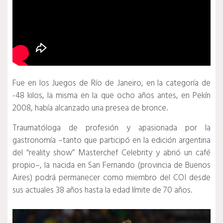
Fue en los Juegos de Río de Janeiro, en la categoría de
-48 kilos, la misma en la que ocho años antes, en Pekín
2008, había alcanzado una presea de bronce.
Traumatóloga de profesión y apasionada por la
gastronomía –tanto que participó en la edición argentina
del “reality show” Masterchef Celebrity y abrió un café
propio–, la nacida en San Fernando (provincia de Buenos
Aires) podrá permanecer como miembro del COI desde
sus actuales 38 años hasta la edad límite de 70 años.