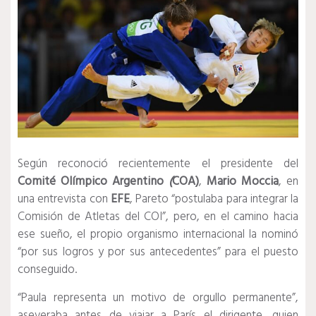
Según reconoció recientemente el presidente del
Comité
Olímpico
Argentino
(
COA)
,
Mario
Moccia
, en
una entrevista con
EFE
, Pareto “postulaba para integrar la
Comisión de Atletas del COI”, pero, en el camino hacia
ese sueño, el propio organismo internacional la nominó
“por sus logros y por sus antecedentes” para el puesto
conseguido.
“Paula representa un motivo de orgullo permanente”,
aseveraba antes de viajar a París el dirigente, quien