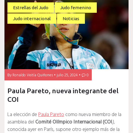
Estrellas del Judo
Judo femenino
Judo internacional
Noticias
By
Ronaldo Veitía Quiñones
julio 25, 2024
0
Paula Pareto, nueva integrante del
COI
La elección de
Paula Pareto
como nueva miembro de la
asamblea del
Comité
Olímpico
Internacional
(COI
)
,
conocida ayer en París, supone otro ejemplo más de la