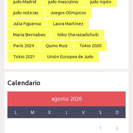
judo Madrid
judo masculino
judo nipón
judo noticias
Juegos Olímpicos
Julia Figueroa
Laura Martínez
Maria Bernabeu
Niko Sherazadishvili
París 2024
Quino Ruiz
Tokio 2020
Tokio 2021
Unión Europea de Judo
Calendario
agosto 2026
L
M
X
J
V
S
D
1
2