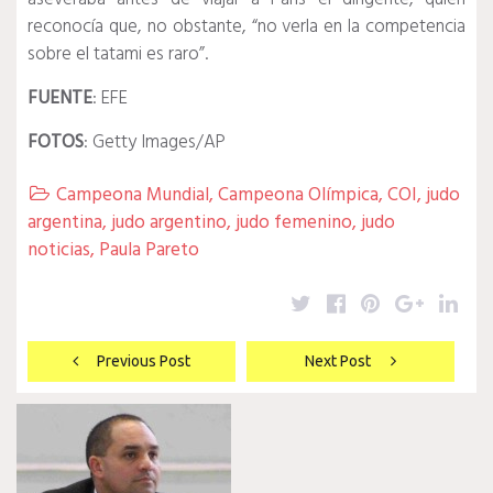
reconocía que, no obstante, “no verla en la competencia
sobre el tatami es raro”.
FUENTE
: EFE
FOTOS
: Getty Images/AP
Campeona Mundial
,
Campeona Olímpica
,
COI
,
judo

argentina
,
judo argentino
,
judo femenino
,
judo
noticias
,
Paula Pareto
Twitter
Facebook
Pinterest
Google
Lin
Navegación
Previous Post
Next Post
de
entradas