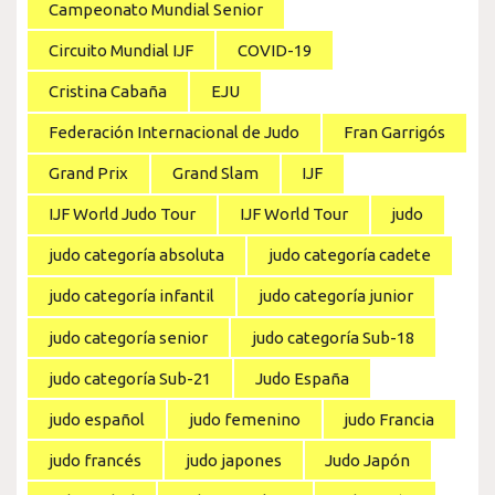
Campeonato Mundial Senior
Circuito Mundial IJF
COVID-19
Cristina Cabaña
EJU
Federación Internacional de Judo
Fran Garrigós
Grand Prix
Grand Slam
IJF
IJF World Judo Tour
IJF World Tour
judo
judo categoría absoluta
judo categoría cadete
judo categoría infantil
judo categoría junior
judo categoría senior
judo categoría Sub-18
judo categoría Sub-21
Judo España
judo español
judo femenino
judo Francia
judo francés
judo japones
Judo Japón