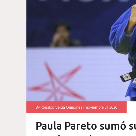
By
Ronaldo Veitía Quiñones
noviembre 21, 2020
Paula Pareto sumó s