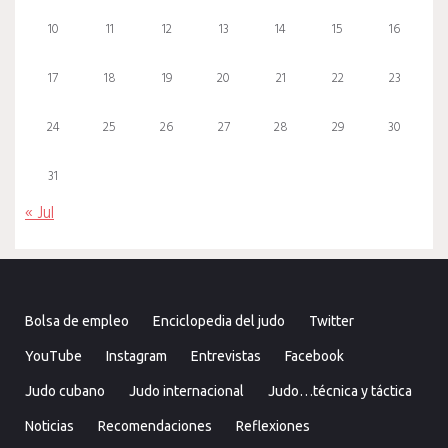
10
11
12
13
14
15
16
17
18
19
20
21
22
23
24
25
26
27
28
29
30
31
« Jul
Bolsa de empleo
Enciclopedia del judo
Twitter
YouTube
Instagram
Entrevistas
Facebook
Judo cubano
Judo internacional
Judo…técnica y táctica
Noticias
Recomendaciones
Reflexiones