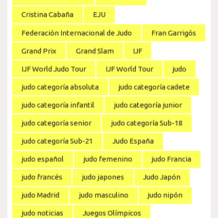
Cristina Cabaña
EJU
Federación Internacional de Judo
Fran Garrigós
Grand Prix
Grand Slam
IJF
IJF World Judo Tour
IJF World Tour
judo
judo categoría absoluta
judo categoría cadete
judo categoría infantil
judo categoría junior
judo categoría senior
judo categoría Sub-18
judo categoría Sub-21
Judo España
judo español
judo femenino
judo Francia
judo francés
judo japones
Judo Japón
judo Madrid
judo masculino
judo nipón
judo noticias
Juegos Olímpicos