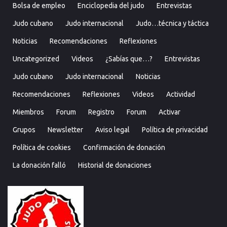
Bolsa de empleo
Enciclopedia del judo
Entrevistas
Judo cubano
Judo internacional
Judo…técnica y táctica
Noticias
Recomendaciones
Reflexiones
Uncategorized
Videos
¿Sabías que…?
Entrevistas
Judo cubano
Judo internacional
Noticias
Recomendaciones
Reflexiones
Videos
Actividad
Miembros
Forum
Registro
Forum
Activar
Grupos
Newsletter
Aviso legal
Política de privacidad
Política de cookies
Confirmación de donación
La donación falló
Historial de donaciones