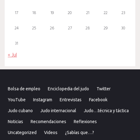
17
18
19
20
21
22
23
24
25
26
27
28
29
30
31
« Jul
Bolsa de empleo
Enciclopedia del judo
Twitter
YouTube
Instagram
Entrevistas
Facebook
Judo cubano
Judo internacional
Judo…técnica y táctica
Noticias
Recomendaciones
Reflexiones
Uncategorized
Videos
¿Sabías que…?