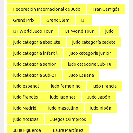
Federación Internacional de Judo
Fran Garrigós
Grand Prix
Grand Slam
IJF
IJF World Judo Tour
IJF World Tour
judo
judo categoría absoluta
judo categoría cadete
judo categoría infantil
judo categoría junior
judo categoría senior
judo categoría Sub-18
judo categoría Sub-21
Judo España
judo español
judo femenino
judo Francia
judo francés
judo japones
Judo Japón
judo Madrid
judo masculino
judo nipón
judo noticias
Juegos Olímpicos
Julia Figueroa
Laura Martínez