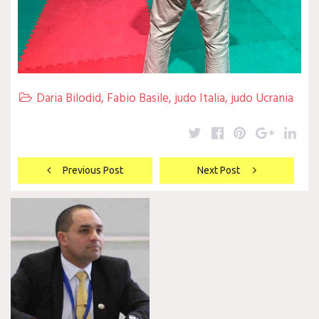
Daria Bilodid
,
Fabio Basile
,
judo Italia
,
judo Ucrania

Twitter
Facebook
Pinterest
Google
Lin
Navegación
Previous Post
Next Post
de
entradas