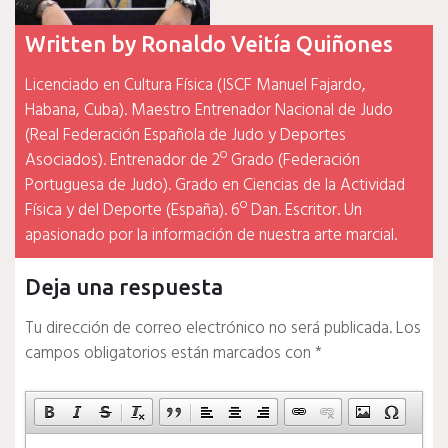
Written by
Ronaldo Veitía Quiñones
Licenciado en Cultura Física (ISCF Manuel Fajardo,
Habana, Cuba). Maestro Entrenador Nacional de Judo
(Real Federación Española de Judo y Deportes
Asociados). Entrenador de 2º Grado (Federación
Portuguesa de Judo). Grado en Ciencias de la Actividad
Física y del Deporte (España). 6º Dan. Escritor. Un
apasionado por la información de nuestra arte marcial.
Deja una respuesta
Tu dirección de correo electrónico no será publicada.
Los
campos obligatorios están marcados con
*