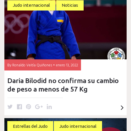
t
b
e
l
e
Judo internacional
Noticias
e
o
r
e
d
r
o
e
+
I
k
s
n
t
By
Ronaldo Veitía Quiñones
enero 13, 2022
Daria Bilodid no confirma su cambio
de peso a menos de 57 Kg
T
F
P
G
L
w
a
i
o
i
i
c
n
o
n
t
e
t
g
k
Estrellas del Judo
Judo internacional