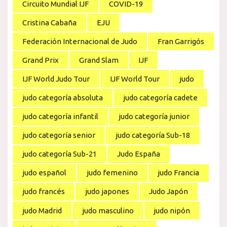
Circuito Mundial IJF
COVID-19
Cristina Cabaña
EJU
Federación Internacional de Judo
Fran Garrigós
Grand Prix
Grand Slam
IJF
IJF World Judo Tour
IJF World Tour
judo
judo categoría absoluta
judo categoría cadete
judo categoría infantil
judo categoría junior
judo categoría senior
judo categoría Sub-18
judo categoría Sub-21
Judo España
judo español
judo femenino
judo Francia
judo francés
judo japones
Judo Japón
judo Madrid
judo masculino
judo nipón