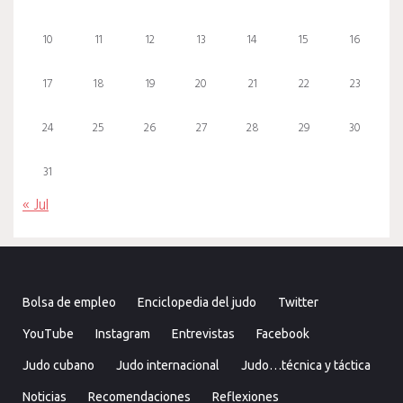
10
11
12
13
14
15
16
17
18
19
20
21
22
23
24
25
26
27
28
29
30
31
« Jul
Bolsa de empleo
Enciclopedia del judo
Twitter
YouTube
Instagram
Entrevistas
Facebook
Judo cubano
Judo internacional
Judo…técnica y táctica
Noticias
Recomendaciones
Reflexiones