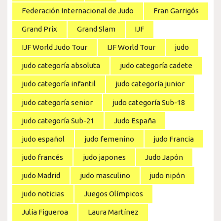
Federación Internacional de Judo
Fran Garrigós
Grand Prix
Grand Slam
IJF
IJF World Judo Tour
IJF World Tour
judo
judo categoría absoluta
judo categoría cadete
judo categoría infantil
judo categoría junior
judo categoría senior
judo categoría Sub-18
judo categoría Sub-21
Judo España
judo español
judo femenino
judo Francia
judo francés
judo japones
Judo Japón
judo Madrid
judo masculino
judo nipón
judo noticias
Juegos Olímpicos
Julia Figueroa
Laura Martínez