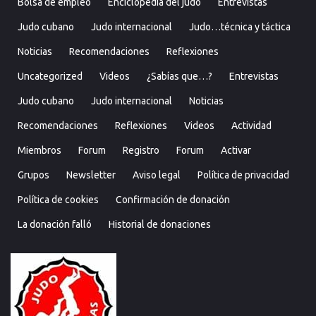
Bolsa de empleo
Enciclopedia del judo
Entrevistas
Judo cubano
Judo internacional
Judo…técnica y táctica
Noticias
Recomendaciones
Reflexiones
Uncategorized
Videos
¿Sabías que…?
Entrevistas
Judo cubano
Judo internacional
Noticias
Recomendaciones
Reflexiones
Videos
Actividad
Miembros
Forum
Registro
Forum
Activar
Grupos
Newsletter
Aviso legal
Política de privacidad
Política de cookies
Confirmación de donación
La donación falló
Historial de donaciones