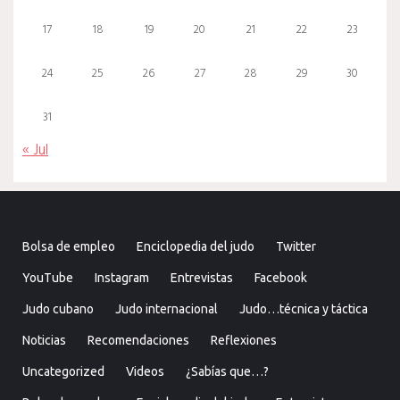
17
18
19
20
21
22
23
24
25
26
27
28
29
30
31
« Jul
Bolsa de empleo
Enciclopedia del judo
Twitter
YouTube
Instagram
Entrevistas
Facebook
Judo cubano
Judo internacional
Judo…técnica y táctica
Noticias
Recomendaciones
Reflexiones
Uncategorized
Videos
¿Sabías que…?