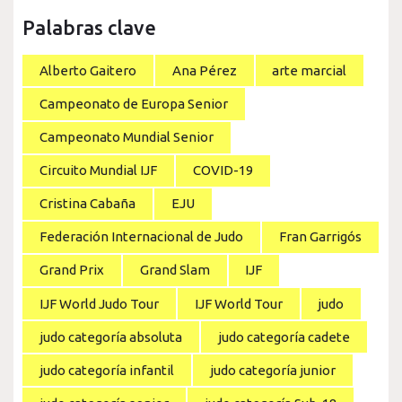
Palabras clave
Alberto Gaitero
Ana Pérez
arte marcial
Campeonato de Europa Senior
Campeonato Mundial Senior
Circuito Mundial IJF
COVID-19
Cristina Cabaña
EJU
Federación Internacional de Judo
Fran Garrigós
Grand Prix
Grand Slam
IJF
IJF World Judo Tour
IJF World Tour
judo
judo categoría absoluta
judo categoría cadete
judo categoría infantil
judo categoría junior