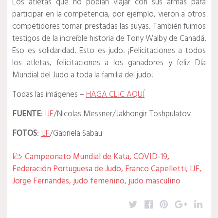
Los atletas que no podían viajar con sus armas para
participar en la competencia, por ejemplo, vieron a otros
competidores tomar prestadas las suyas.
También fuimos
testigos de la increíble historia de Tony Walby de Canadá.
Eso es solidaridad.
Esto es judo.
¡Felicitaciones a todos
los atletas, felicitaciones a los ganadores y feliz Día
Mundial del Judo a toda la familia del judo!
Todas las imágenes –
HAGA CLIC AQUÍ
FUENTE
:
IJF
/Nicolas Messner/Jakhongir Toshpulatov
FOTOS
:
IJF
/Gabriela Sabau
Campeonato Mundial de Kata
,
COVID-19
,

Federación Portuguesa de Judo
,
Franco Capelletti
,
IJF
,
Jorge Fernandes
,
judo femenino
,
judo masculino
Twitter
Facebook
Pinterest
Google
Lin