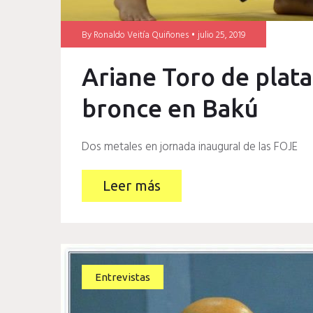
By
Ronaldo Veitía Quiñones
julio 25, 2019
Ariane Toro de plat
bronce en Bakú
Dos metales en jornada inaugural de las FOJE
Leer más
Entrevistas