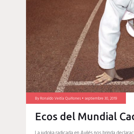
Fernández
By
Ronaldo Veitía Quiñones
septiembre 30, 2019
Ecos del Mundial C
La judoka radicada en Avilés nos brinda declara