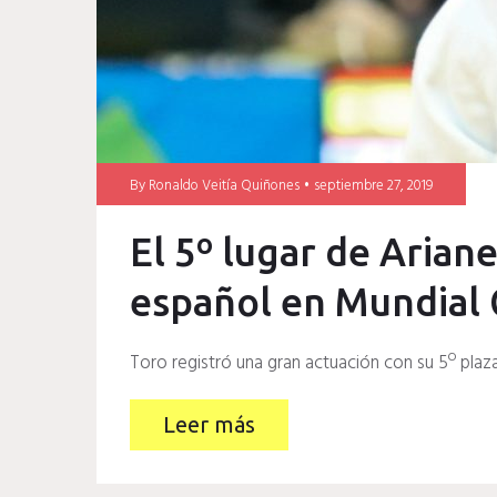
By
Ronaldo Veitía Quiñones
septiembre 27, 2019
El 5º lugar de Arian
español en Mundial
Toro registró una gran actuación con su 5º plaz
Leer más