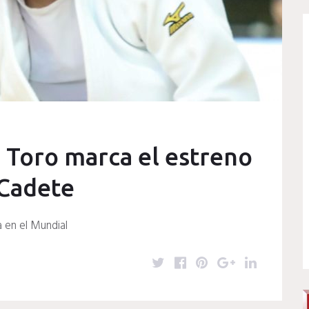
e Toro marca el estreno
 Cadete
a en el Mundial
T
F
P
G
L
w
a
i
o
i
i
c
n
o
n