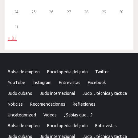
24
25
26
27
28
29
30
31
« Jul
Bolsa de empleo
Enciclopedia del judo
Twitter
YouTube
Instagram
Entrevistas
Facebook
Judo cubano
Judo internacional
Judo…técnica y táctica
Noticias
Recomendaciones
Reflexiones
Uncategorized
Videos
¿Sabías que…?
Bolsa de empleo
Enciclopedia del judo
Entrevistas
Judo cubano
Judo internacional
Judo…técnica y táctica