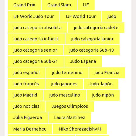
Grand Prix
Grand Slam
IJF
IJF World Judo Tour
IJF World Tour
judo
judo categoría absoluta
judo categoría cadete
judo categoría infantil
judo categoría junior
judo categoría senior
judo categoría Sub-18
judo categoría Sub-21
Judo España
judo español
judo femenino
judo Francia
judo francés
judo japones
Judo Japón
judo Madrid
judo masculino
judo nipón
judo noticias
Juegos Olímpicos
Julia Figueroa
Laura Martínez
Maria Bernabeu
Niko Sherazadishvili