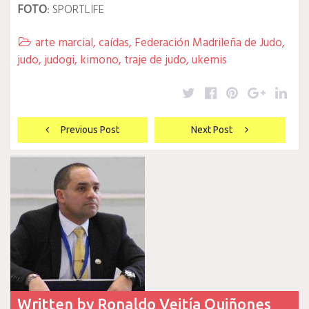
FOTO
: SPORTLIFE
arte marcial
,
caídas
,
Federación Madrileña de Judo
,

judo
,
judogi
,
kimono
,
traje de judo
,
ukemis
Twitter
Facebook
Pinterest
Google
Lin
Navegación
Previous Post
Next Post
de
entradas
Written by
Ronaldo Veitía Quiñones