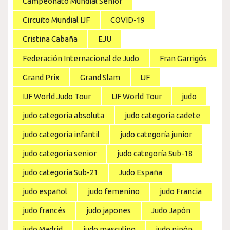
Campeonato Mundial Senior
Circuito Mundial IJF
COVID-19
Cristina Cabaña
EJU
Federación Internacional de Judo
Fran Garrigós
Grand Prix
Grand Slam
IJF
IJF World Judo Tour
IJF World Tour
judo
judo categoría absoluta
judo categoría cadete
judo categoría infantil
judo categoría junior
judo categoría senior
judo categoría Sub-18
judo categoría Sub-21
Judo España
judo español
judo femenino
judo Francia
judo francés
judo japones
Judo Japón
judo Madrid
judo masculino
judo nipón