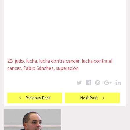
judo
,
lucha
,
lucha contra cancer
,
lucha contra el

cancer
,
Pablo Sánchez
,
superación
Twitter
Facebook
Pinterest
Google
Lin
Navegación
Previous Post
Next Post
de
entradas