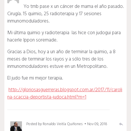
Yo tmb pase x un cáncer de mama el año pasado.
Cirugía. 15 quimio, 25 radioterapia y 17 sesiones
inmunomoduladores.
Mi última quimio y radioterapia las hice con judogui para
hacerle Ippon soremade.
Gracias a Dios, hoy a un año de terminar la quimio, a 8
meses de terminar los rayos y a sólo tres de los
inmunomoduladores estuve en un Metropolitano.
El judo fue mi mejor terapia.
http://gloriosasguerreras.blogspot.com.ar/2017/11/caroli
na-scaccia-deportista-judoca.html?m=1
Posted by
Ronaldo Veitía Quiñones
Nov 09, 2018
reply