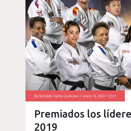
By
Ronaldo Veitía Quiñones
enero 13, 2020
0
Premiados los líder
2019