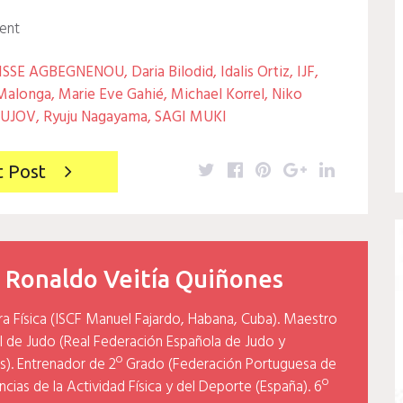
ent
ISSE AGBEGNENOU
,
Daria Bilodid
,
Idalis Ortiz
,
IJF
,
Malonga
,
Marie Eve Gahié
,
Michael Korrel
,
Niko
UJOV
,
Ryuju Nagayama
,
SAGI MUKI
Twitter
Facebook
Pinterest
Google+
LinkedIn
t Post
y
Ronaldo Veitía Quiñones
ra Física (ISCF Manuel Fajardo, Habana, Cuba). Maestro
l de Judo (Real Federación Española de Judo y
). Entrenador de 2º Grado (Federación Portuguesa de
cias de la Actividad Física y del Deporte (España). 6º