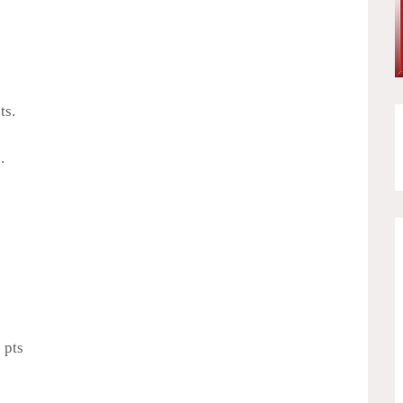
ts.
.
 pts