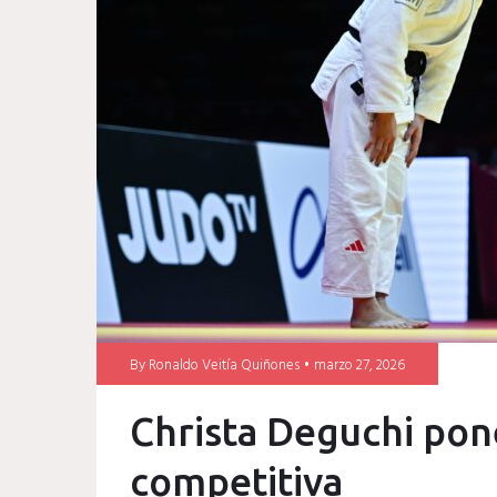
Deguchi
By
Ronaldo Veitía Quiñones
marzo 27, 2026
Christa Deguchi pone
competitiva