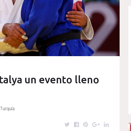
talya un evento lleno
 Turquía
T
F
P
G
L