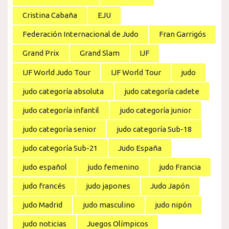
Cristina Cabaña
EJU
Federación Internacional de Judo
Fran Garrigós
Grand Prix
Grand Slam
IJF
IJF World Judo Tour
IJF World Tour
judo
judo categoría absoluta
judo categoría cadete
judo categoría infantil
judo categoría junior
judo categoría senior
judo categoría Sub-18
judo categoría Sub-21
Judo España
judo español
judo femenino
judo Francia
judo francés
judo japones
Judo Japón
judo Madrid
judo masculino
judo nipón
judo noticias
Juegos Olímpicos