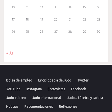
10
11
12
13
14
15
16
17
18
19
20
21
22
23
24
25
26
27
28
29
30
31
« Jul
Bolsa de empleo
Enciclopedia del judo
Twitter
YouTube
Instagram
Entrevistas
Facebook
Judo cubano
Judo internacional
Judo…técnica y táctica
Noticias
Recomendaciones
Reflexiones