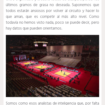
últimos gramos de grasa no deseada.
Suponemos que
todos estarán ansiosos por volver al circuito y hacer lo
que aman, que es competir al más alto nivel.
Como
todavía no hemos visto nada, poco se puede decir, pero
hay datos que pueden orientarnos.
Somos como esos analistas de inteligencia que, por falta