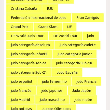
Cristina Cabaña
EJU
Federación Internacional de Judo
Fran Garrigós
Grand Prix
Grand Slam
IJF
IJF World Judo Tour
IJF World Tour
judo
judo categoría absoluta
judo categoría cadete
judo categoría infantil
judo categoría junior
judo categoría senior
judo categoría Sub-18
judo categoría Sub-21
Judo España
judo español
judo femenino
judo Francia
judo francés
judo japones
Judo Japón
judo Madrid
judo masculino
judo nipón
judo noticias
Juegos Olímpicos