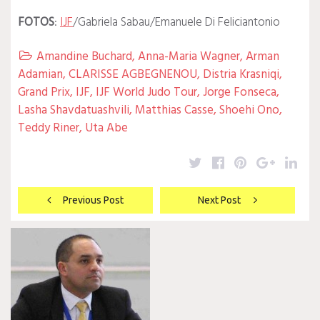
FOTOS
:
IJF
/Gabriela Sabau/Emanuele Di Feliciantonio
Amandine Buchard
,
Anna-Maria Wagner
,
Arman

Adamian
,
CLARISSE AGBEGNENOU
,
Distria Krasniqi
,
Grand Prix
,
IJF
,
IJF World Judo Tour
,
Jorge Fonseca
,
Lasha Shavdatuashvili
,
Matthias Casse
,
Shoehi Ono
,
Teddy Riner
,
Uta Abe
Twitter
Facebook
Pinterest
Google
Lin
Navegación
Previous Post
Next Post
de
entradas