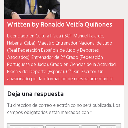
Written by
Ronaldo Veitía Quiñones
Licenciado en Cultura Física (ISCF Manuel Fajardo,
Habana, Cuba). Maestro Entrenador Nacional de Judo
(Real Federación Española de Judo y Deportes
Asociados). Entrenador de 2º Grado (Federación
Portuguesa de Judo). Grado en Ciencias de la Actividad
Física y del Deporte (España). 6º Dan. Escritor. Un
apasionado por la información de nuestra arte marcial.
Deja una respuesta
Tu dirección de correo electrónico no será publicada.
Los
campos obligatorios están marcados con
*