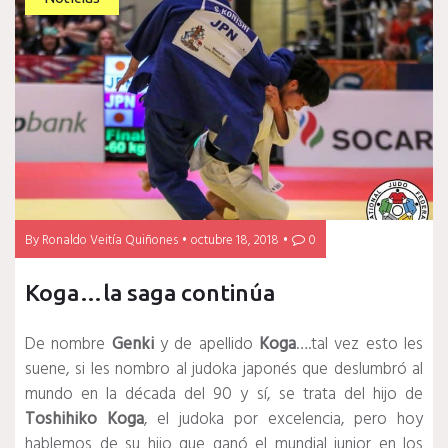
By
Ronaldo Veitía Quiñones
octubre 18, 2018
0
Koga…la saga continúa
De nombre
Genki
y de apellido
Koga
….tal vez esto les
suene, si les nombro al judoka japonés que deslumbró al
mundo en la década del 90 y sí, se trata del hijo de
Toshihiko Koga
, el judoka por excelencia, pero hoy
hablemos de su hijo que ganó el mundial junior en los