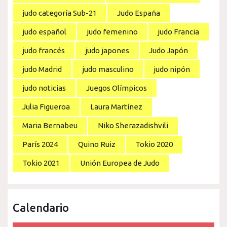
judo categoría Sub-21
Judo España
judo español
judo femenino
judo Francia
judo francés
judo japones
Judo Japón
judo Madrid
judo masculino
judo nipón
judo noticias
Juegos Olímpicos
Julia Figueroa
Laura Martínez
Maria Bernabeu
Niko Sherazadishvili
París 2024
Quino Ruiz
Tokio 2020
Tokio 2021
Unión Europea de Judo
Calendario