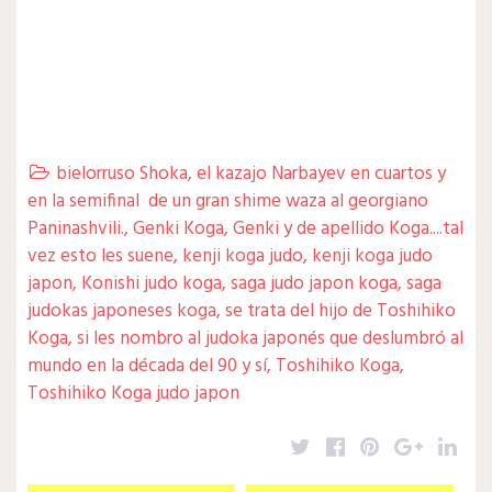
bielorruso Shoka
,
el kazajo Narbayev en cuartos y

en la semifinal de un gran shime waza al georgiano
Paninashvili.
,
Genki Koga
,
Genki y de apellido Koga....tal
vez esto les suene
,
kenji koga judo
,
kenji koga judo
japon
,
Konishi judo koga
,
saga judo japon koga
,
saga
judokas japoneses koga
,
se trata del hijo de Toshihiko
Koga
,
si les nombro al judoka japonés que deslumbró al
mundo en la década del 90 y sí
,
Toshihiko Koga
,
Toshihiko Koga judo japon
Twitter
Facebook
Pinterest
Google
Lin