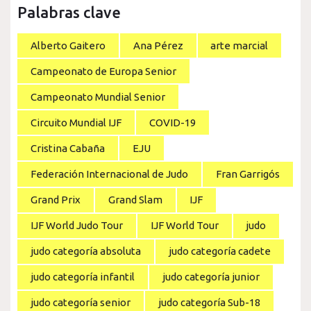
Palabras clave
Alberto Gaitero
Ana Pérez
arte marcial
Campeonato de Europa Senior
Campeonato Mundial Senior
Circuito Mundial IJF
COVID-19
Cristina Cabaña
EJU
Federación Internacional de Judo
Fran Garrigós
Grand Prix
Grand Slam
IJF
IJF World Judo Tour
IJF World Tour
judo
judo categoría absoluta
judo categoría cadete
judo categoría infantil
judo categoría junior
judo categoría senior
judo categoría Sub-18