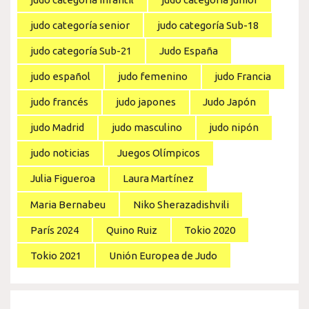
judo categoría senior
judo categoría Sub-18
judo categoría Sub-21
Judo España
judo español
judo femenino
judo Francia
judo francés
judo japones
Judo Japón
judo Madrid
judo masculino
judo nipón
judo noticias
Juegos Olímpicos
Julia Figueroa
Laura Martínez
Maria Bernabeu
Niko Sherazadishvili
París 2024
Quino Ruiz
Tokio 2020
Tokio 2021
Unión Europea de Judo