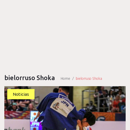
bielorruso Shoka
Home
/
bielorruso Shoka
Etiqueta:
Noticias
bielorruso
Shoka