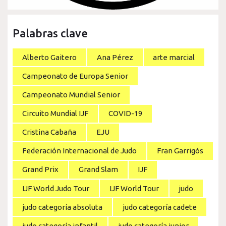
Palabras clave
Alberto Gaitero
Ana Pérez
arte marcial
Campeonato de Europa Senior
Campeonato Mundial Senior
Circuito Mundial IJF
COVID-19
Cristina Cabaña
EJU
Federación Internacional de Judo
Fran Garrigós
Grand Prix
Grand Slam
IJF
IJF World Judo Tour
IJF World Tour
judo
judo categoría absoluta
judo categoría cadete
judo categoría infantil
judo categoría junior