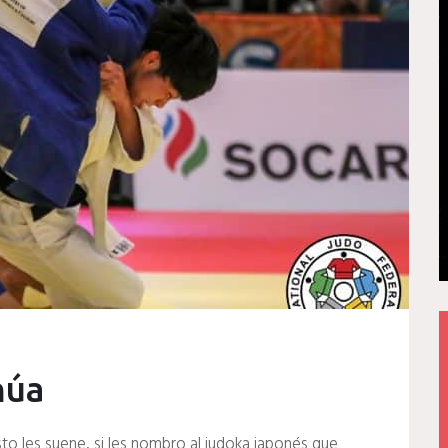
núa
o les suene, si les nombro al judoka japonés que