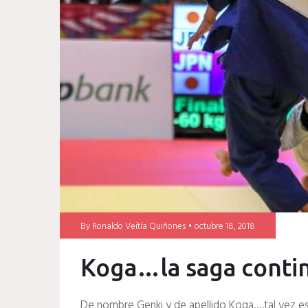
koga
judo
By
Ronaldo Veitía Quiñones
octubre 18, 2018
Koga…la saga conti
De nombre Genki y de apellido Koga….tal vez est