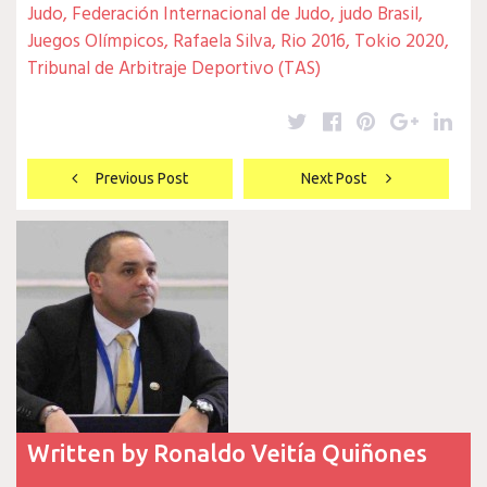
Judo
,
Federación Internacional de Judo
,
judo Brasil
,
Juegos Olímpicos
,
Rafaela Silva
,
Rio 2016
,
Tokio 2020
,
Tribunal de Arbitraje Deportivo (TAS)
Twitter
Facebook
Pinterest
Google
Lin
Navegación
Previous Post
Next Post
de
entradas
Written by
Ronaldo Veitía Quiñones