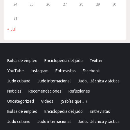
24
25
26
27
28
29
30
31
« Jul
Bolsa de empleo
Enciclopedia del judo
Twitter
YouTube
Instagram
Entrevistas
Facebook
Judo cubano
Judo internacional
Judo…técnica y táctica
Noticias
Recomendaciones
Reflexiones
Uncategorized
Videos
¿Sabías que…?
Bolsa de empleo
Enciclopedia del judo
Entrevistas
Judo cubano
Judo internacional
Judo…técnica y táctica