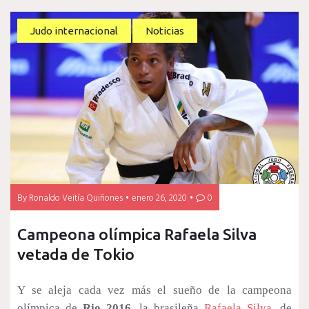
Judo internacional
Noticias
By
Ronaldo Veitía Quiñones
enero 26, 2020
0
Campeona olímpica Rafaela Silva
vetada de Tokio
Y se aleja cada vez más el sueño de la campeona
olímpica de
Rio 2016
, la brasileña
Rafaela Silva
, de