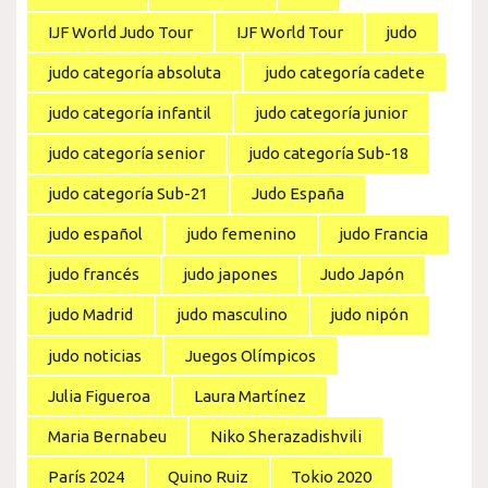
IJF World Judo Tour
IJF World Tour
judo
judo categoría absoluta
judo categoría cadete
judo categoría infantil
judo categoría junior
judo categoría senior
judo categoría Sub-18
judo categoría Sub-21
Judo España
judo español
judo femenino
judo Francia
judo francés
judo japones
Judo Japón
judo Madrid
judo masculino
judo nipón
judo noticias
Juegos Olímpicos
Julia Figueroa
Laura Martínez
Maria Bernabeu
Niko Sherazadishvili
París 2024
Quino Ruiz
Tokio 2020