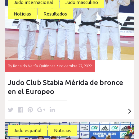
Rafaela
Judo internacional
Judo masculino
Noticias
Resultados
Silva
By
Ronaldo Veitía Quiñones
noviembre 27, 2022
Judo Club Stabia Mérida de bronce
en el Europeo
T
F
P
G
L
w
a
i
o
i
i
c
n
o
n
t
e
t
g
k
Judo español
Noticias