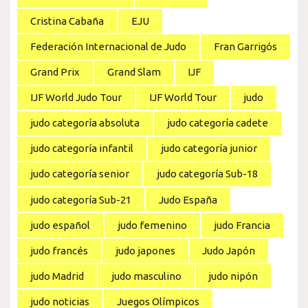
Cristina Cabaña
EJU
Federación Internacional de Judo
Fran Garrigós
Grand Prix
Grand Slam
IJF
IJF World Judo Tour
IJF World Tour
judo
judo categoría absoluta
judo categoría cadete
judo categoría infantil
judo categoría junior
judo categoría senior
judo categoría Sub-18
judo categoría Sub-21
Judo España
judo español
judo femenino
judo Francia
judo francés
judo japones
Judo Japón
judo Madrid
judo masculino
judo nipón
judo noticias
Juegos Olímpicos