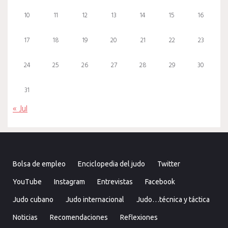
10
11
12
13
14
15
16
17
18
19
20
21
22
23
24
25
26
27
28
29
30
31
« Jul
Bolsa de empleo
Enciclopedia del judo
Twitter
YouTube
Instagram
Entrevistas
Facebook
Judo cubano
Judo internacional
Judo…técnica y táctica
Noticias
Recomendaciones
Reflexiones