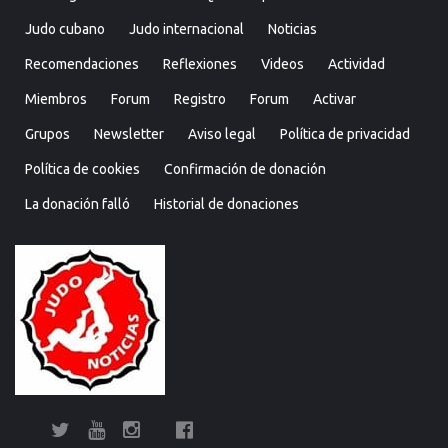
Judo cubano
Judo internacional
Noticias
Recomendaciones
Reflexiones
Videos
Actividad
Miembros
Forum
Registro
Forum
Activar
Grupos
Newsletter
Aviso legal
Política de privacidad
Política de cookies
Confirmación de donación
La donación falló
Historial de donaciones
Twitter
YouTube
Instagram
Facebook
Bolsa
Enciclopedia
Entrevistas
Judo
Judo
Judo…
Noticias
Recomendaciones
Reflexiones
Uncategorized
Videos
¿Sabías
Bolsa
Enciclop
Entre
Ju