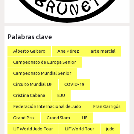
Palabras clave
Alberto Gaitero
Ana Pérez
arte marcial
Campeonato de Europa Senior
Campeonato Mundial Senior
Circuito Mundial IJF
COVID-19
Cristina Cabaña
EJU
Federación Internacional de Judo
Fran Garrigós
Grand Prix
Grand Slam
IJF
IJF World Judo Tour
IJF World Tour
judo