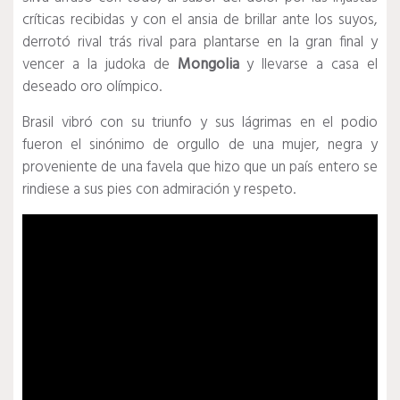
críticas recibidas y con el ansia de brillar ante los suyos,
derrotó rival trás rival para plantarse en la gran final y
vencer a la judoka de
Mongolia
y llevarse a casa el
deseado oro olímpico.
Brasil vibró con su triunfo y sus lágrimas en el podio
fueron el sinónimo de orgullo de una mujer, negra y
proveniente de una favela que hizo que un país entero se
rindiese a sus pies con admiración y respeto.