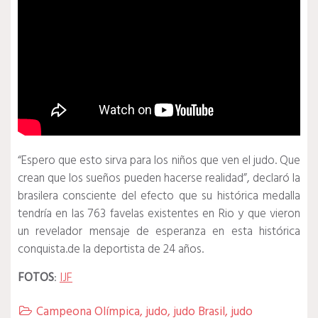
“Espero que esto sirva para los niños que ven el judo. Que
crean que los sueños pueden hacerse realidad”, declaró la
brasilera consciente del efecto que su histórica medalla
tendría en las 763 favelas existentes en Rio y que vieron
un revelador mensaje de esperanza en esta histórica
conquista.de la deportista de 24 años.
FOTOS
:
IJF
Campeona Olímpica
,
judo
,
judo Brasil
,
judo
