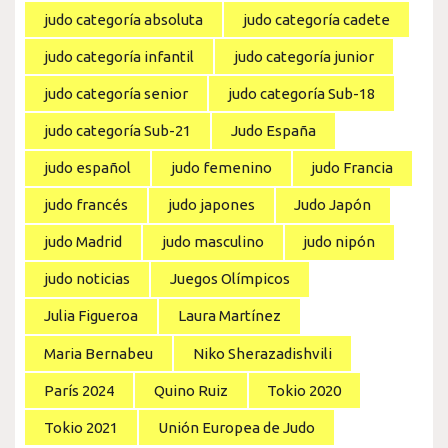
judo categoría absoluta
judo categoría cadete
judo categoría infantil
judo categoría junior
judo categoría senior
judo categoría Sub-18
judo categoría Sub-21
Judo España
judo español
judo femenino
judo Francia
judo francés
judo japones
Judo Japón
judo Madrid
judo masculino
judo nipón
judo noticias
Juegos Olímpicos
Julia Figueroa
Laura Martínez
Maria Bernabeu
Niko Sherazadishvili
París 2024
Quino Ruiz
Tokio 2020
Tokio 2021
Unión Europea de Judo