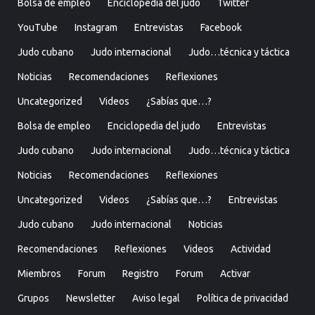
Bolsa de empleo
Enciclopedia del judo
Twitter
YouTube
Instagram
Entrevistas
Facebook
Judo cubano
Judo internacional
Judo…técnica y táctica
Noticias
Recomendaciones
Reflexiones
Uncategorized
Videos
¿Sabías que…?
Bolsa de empleo
Enciclopedia del judo
Entrevistas
Judo cubano
Judo internacional
Judo…técnica y táctica
Noticias
Recomendaciones
Reflexiones
Uncategorized
Videos
¿Sabías que…?
Entrevistas
Judo cubano
Judo internacional
Noticias
Recomendaciones
Reflexiones
Videos
Actividad
Miembros
Forum
Registro
Forum
Activar
Grupos
Newsletter
Aviso legal
Política de privacidad