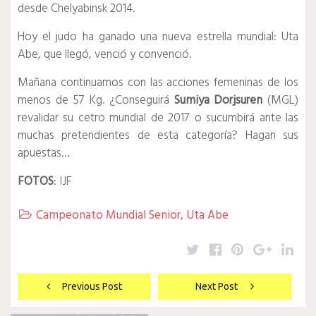
desde Chelyabinsk 2014.
Hoy el judo ha ganado una nueva estrella mundial: Uta
Abe, que llegó, venció y convenció.
Mañana continuamos con las acciones femeninas de los
menos de 57 Kg. ¿Conseguirá
Sumiya Dorjsuren
(MGL)
revalidar su cetro mundial de 2017 o sucumbirá ante las
muchas pretendientes de esta categoría? Hagan sus
apuestas…
FOTOS
: IJF
Campeonato Mundial Senior
,
Uta Abe

Twitter
Facebook
Pinterest
Google
Lin
Navegación
Previous Post
Next Post
de