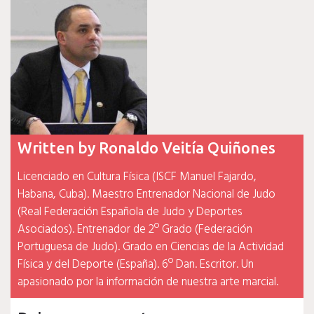
entradas
Written by
Ronaldo Veitía Quiñones
Licenciado en Cultura Física (ISCF Manuel Fajardo,
Habana, Cuba). Maestro Entrenador Nacional de Judo
(Real Federación Española de Judo y Deportes
Asociados). Entrenador de 2º Grado (Federación
Portuguesa de Judo). Grado en Ciencias de la Actividad
Física y del Deporte (España). 6º Dan. Escritor. Un
apasionado por la información de nuestra arte marcial.