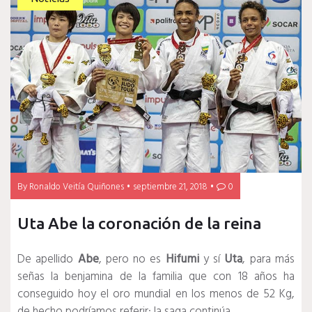
By
Ronaldo Veitía Quiñones
septiembre 21, 2018
0
Uta Abe la coronación de la reina
De apellido
Abe
, pero no es
Hifumi
y sí
Uta
, para más
señas la benjamina de la familia que con 18 años ha
conseguido hoy el oro mundial en los menos de 52 Kg,
de hecho podríamos referir: la saga continúa.