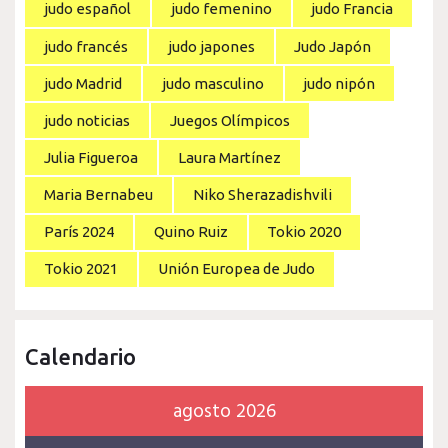
judo español
judo femenino
judo Francia
judo francés
judo japones
Judo Japón
judo Madrid
judo masculino
judo nipón
judo noticias
Juegos Olímpicos
Julia Figueroa
Laura Martínez
Maria Bernabeu
Niko Sherazadishvili
París 2024
Quino Ruiz
Tokio 2020
Tokio 2021
Unión Europea de Judo
Calendario
agosto 2026