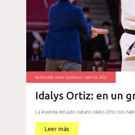
By
Ronaldo Veitía Quiñones
abril 26, 2022
Idalys Ortiz: en un g
La leyenda del judo cubano Idalys Ortiz nos habl
Leer más