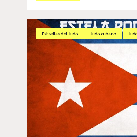
Estrellas del Judo
Judo cubano
Jud