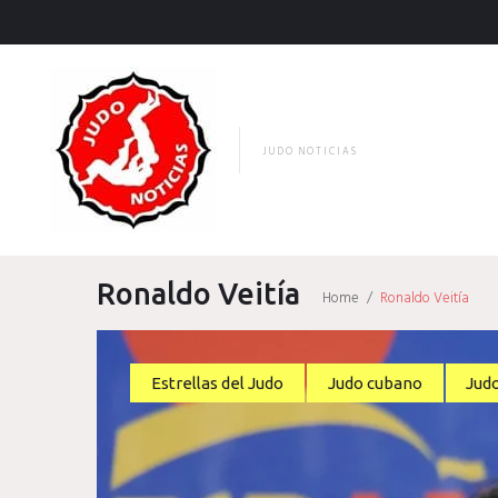
Skip
to
content
JUDO NOTICIAS
Ronaldo Veitía
Home
/
Ronaldo Veitía
Etiqueta:
Estrellas del Judo
Judo cubano
Jud
Ronaldo