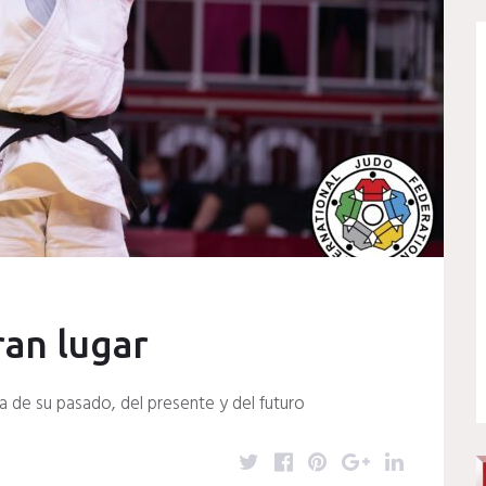
ran lugar
a de su pasado, del presente y del futuro
T
F
P
G
L