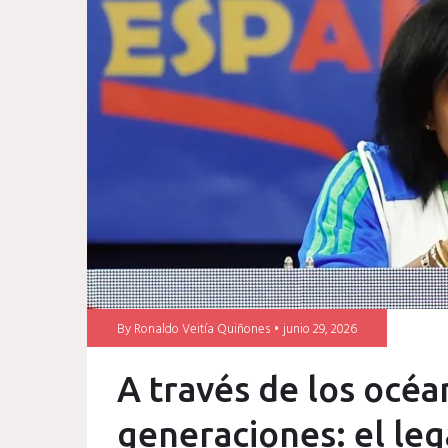
Veitía
By
Ronaldo Veitía Quiñones
junio 29, 2026
A través de los océan
generaciones: el le