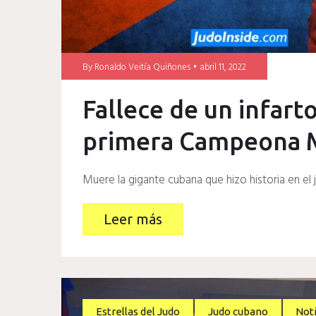
By
Ronaldo Veitía Quiñones
abril 11, 2022
Fallece de un infart
primera Campeona M
Muere la gigante cubana que hizo historia en el
Leer más
Estrellas del Judo
Judo cubano
Noti