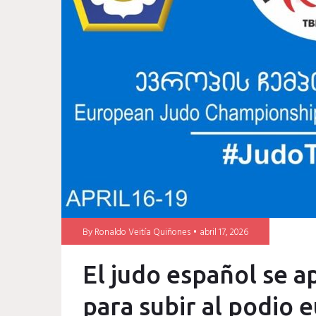
senior
By
Ronaldo Veitía Quiñones
abril 17, 2026
El judo español se a
para subir al podio 