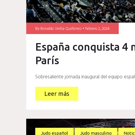
By
Ronaldo Veitía Quiñones
febrero 2, 2024
España conquista 4 
París
Sobresaliente jornada inaugural del equipo españ
Leer más
Judo español
Judo masculino
Notic