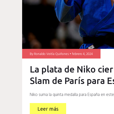
By
Ronaldo Veitía Quiñones
febrero 4, 2024
La plata de Niko cie
Slam de París para 
Niko suma la quinta medalla para España en est
Leer más