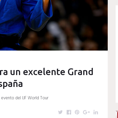
rra un excelente Grand
España
e evento del IJF World Tour
T
F
P
G
L