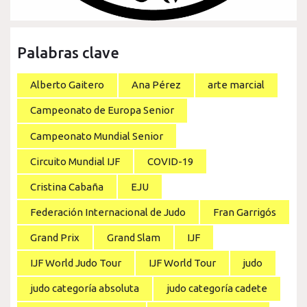
Palabras clave
Alberto Gaitero
Ana Pérez
arte marcial
Campeonato de Europa Senior
Campeonato Mundial Senior
Circuito Mundial IJF
COVID-19
Cristina Cabaña
EJU
Federación Internacional de Judo
Fran Garrigós
Grand Prix
Grand Slam
IJF
IJF World Judo Tour
IJF World Tour
judo
judo categoría absoluta
judo categoría cadete