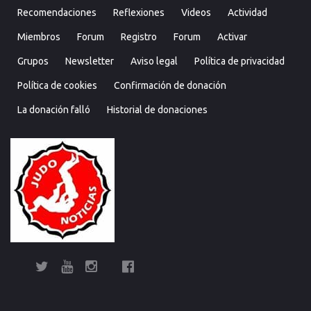
Recomendaciones
Reflexiones
Videos
Actividad
Miembros
Forum
Registro
Forum
Activar
Grupos
Newsletter
Aviso legal
Política de privacidad
Política de cookies
Confirmación de donación
La donación falló
Historial de donaciones
Twitter
YouTube
Instagram
Facebook
Bolsa
Enciclopedia
Entrevistas
Judo
Judo
Judo…
Noticias
Recomendaciones
Reflexiones
Uncategorized
Videos
¿Sabías
Bolsa
Enciclop
Entre
Ju
de
del
cubano
internacional
técnica
que…?
de
del
cu
Judo
Judo…
Noticias
Recomendaciones
Reflexiones
Uncategorized
Videos
¿Sabías
Entrevistas
Judo
Judo
Noticias
Recomendaciones
Reflexiones
Videos
Actividad
Miembros
Forum
Registro
Forum
Activar
Grupo
New
empleo
judo
y
empleo
judo