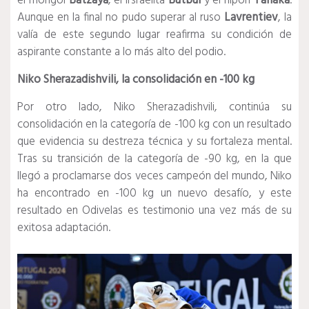
el mongol
Batzaya
, el irsraelita
Butbul
y el nipón
Tanaka
.
Aunque en la final no pudo superar al ruso
Lavrentiev
, la
valía de este segundo lugar reafirma su condición de
aspirante constante a lo más alto del podio.
Niko Sherazadishvili, la consolidación en -100 kg
Por otro lado, Niko Sherazadishvili, continúa su
consolidación en la categoría de -100 kg con un resultado
que evidencia su destreza técnica y su fortaleza mental.
Tras su transición de la categoría de -90 kg, en la que
llegó a proclamarse dos veces campeón del mundo, Niko
ha encontrado en -100 kg un nuevo desafío, y este
resultado en Odivelas es testimonio una vez más de su
exitosa adaptación.