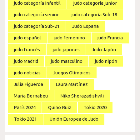
judo categoría infantil
judo categoría junior
judo categoría senior
judo categoría Sub-18
judo categoría Sub-21
Judo España
judo español
judo femenino
judo Francia
judo francés
judo japones
Judo Japón
judo Madrid
judo masculino
judo nipón
judo noticias
Juegos Olímpicos
Julia Figueroa
Laura Martínez
Maria Bernabeu
Niko Sherazadishvili
París 2024
Quino Ruiz
Tokio 2020
Tokio 2021
Unión Europea de Judo