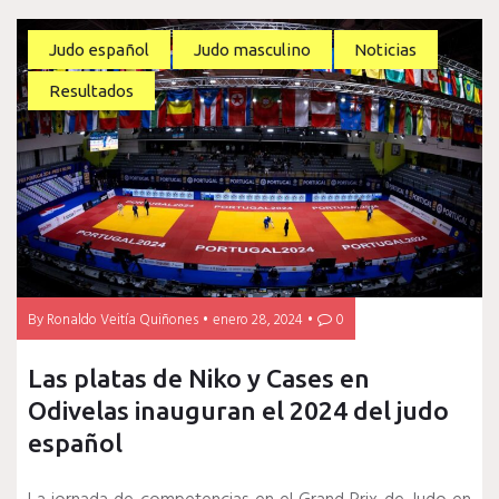
Judo español
Judo masculino
Noticias
Resultados
By
Ronaldo Veitía Quiñones
enero 28, 2024
0
Las platas de Niko y Cases en
Odivelas inauguran el 2024 del judo
español