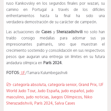
ruso Kanikovskiy en los segundos finales por wazari, su
camino en Portugal a través de los difíciles
enfrentamientos hasta la final ha sido una
verdadera demostración de su carácter de campeón.
Las actuaciones de
Cases
y
Sherazadishvili
no solo han
traído consigo medallas para adornar sus ya
impresionantes palmarés, sino que muestran el
crecimiento sostenido y consolidación en sus respectivos
pesos que auguran una entrega sin límites en su futura
andadura olímpica en
París 2024
.
FOTOS
:
IJF
/Tamara Kulumbegashvili
categoría absoluta
,
categoría senior
,
Grand Prix
,
IJF

World Judo Tour
,
Judo España
,
judo español
,
judo
masculino
,
judo noticias
,
Juegos Olímpicos
,
Niko
Sherazadishvili
,
París 2024
,
Salva Cases