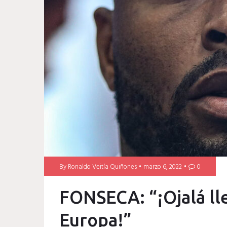
By
Ronaldo Veitía Quiñones
marzo 6, 2022
0
FONSECA: “¡Ojalá ll
Europa!”