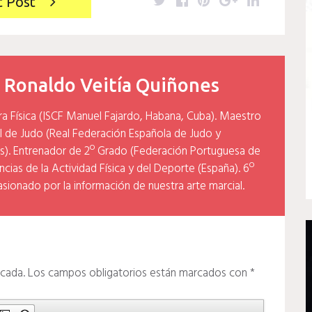
Twitter
Facebook
Pinterest
Google+
LinkedIn
t Post
y
Ronaldo Veitía Quiñones
ra Física (ISCF Manuel Fajardo, Habana, Cuba). Maestro
l de Judo (Real Federación Española de Judo y
). Entrenador de 2º Grado (Federación Portuguesa de
cias de la Actividad Física y del Deporte (España). 6º
asionado por la información de nuestra arte marcial.
icada.
Los campos obligatorios están marcados con
*