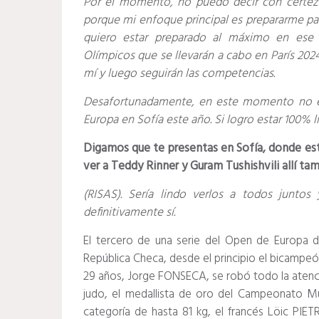
Por el momento, no puedo decir con certeza
porque mi enfoque principal es prepararme para
quiero estar preparado al máximo en ese 
Olímpicos que se llevarán a cabo en París 2024
mí y luego seguirán las competencias.
Desafortunadamente, en este momento no e
Europa en Sofía este año. Si logro estar 100% l
Digamos que te presentas en Sofía, donde est
ver a Teddy Rinner y Guram Tushishvili allí ta
(RISAS). Sería lindo verlos a todos juntos
definitivamente sí.
El tercero de una serie del Open de Europa 
República Checa, desde el principio el bicampeó
29 años, Jorge FONSECA, se robó todo la atenc
judo, el medallista de oro del Campeonato Mu
categoría de hasta 81 kg, el francés Löic PIET