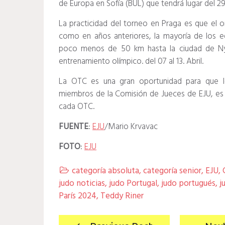
de Europa en Sofía (BUL) que tendrá lugar del 29 
La practicidad del torneo en Praga es que el 
como en años anteriores, la mayoría de los eq
poco menos de 50 km hasta la ciudad de Ny
entrenamiento olímpico. del 07 al 13.
Abril.
La OTC es una gran oportunidad para que l
miembros de la Comisión de Jueces de EJU, es 
cada OTC.
FUENTE
:
EJU
/Mario Krvavac
FOTO
:
EJU
categoría absoluta
,
categoría senior
,
EJU
,

judo noticias
,
judo Portugal
,
judo portugués
,
j
París 2024
,
Teddy Riner