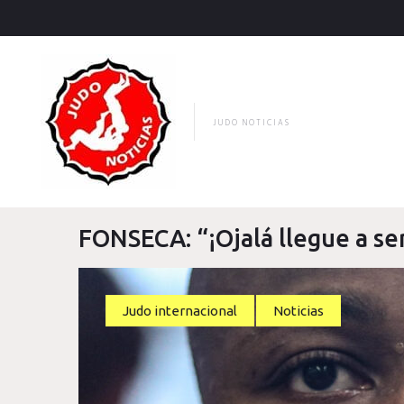
Skip
to
content
JUDO NOTICIAS
FONSECA: “¡Ojalá llegue a s
Judo internacional
Noticias