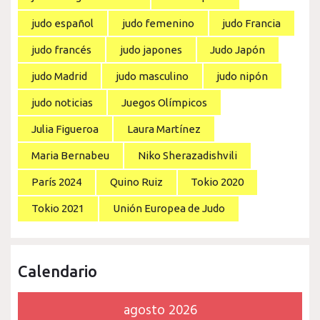
judo español
judo femenino
judo Francia
judo francés
judo japones
Judo Japón
judo Madrid
judo masculino
judo nipón
judo noticias
Juegos Olímpicos
Julia Figueroa
Laura Martínez
Maria Bernabeu
Niko Sherazadishvili
París 2024
Quino Ruiz
Tokio 2020
Tokio 2021
Unión Europea de Judo
Calendario
agosto 2026