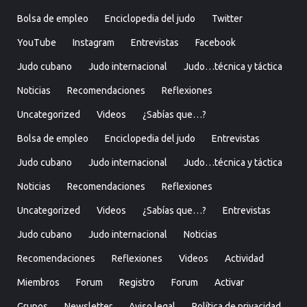
Bolsa de empleo
Enciclopedia del judo
Twitter
YouTube
Instagram
Entrevistas
Facebook
Judo cubano
Judo internacional
Judo…técnica y táctica
Noticias
Recomendaciones
Reflexiones
Uncategorized
Videos
¿Sabías que…?
Bolsa de empleo
Enciclopedia del judo
Entrevistas
Judo cubano
Judo internacional
Judo…técnica y táctica
Noticias
Recomendaciones
Reflexiones
Uncategorized
Videos
¿Sabías que…?
Entrevistas
Judo cubano
Judo internacional
Noticias
Recomendaciones
Reflexiones
Videos
Actividad
Miembros
Forum
Registro
Forum
Activar
Grupos
Newsletter
Aviso legal
Política de privacidad