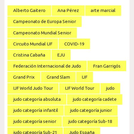
Alberto Gaitero
Ana Pérez
arte marcial
Campeonato de Europa Senior
Campeonato Mundial Senior
Circuito Mundial IJF
COVID-19
Cristina Cabaña
EJU
Federación Internacional de Judo
Fran Garrigós
Grand Prix
Grand Slam
IJF
IJF World Judo Tour
IJF World Tour
judo
judo categoría absoluta
judo categoría cadete
judo categoría infantil
judo categoría junior
judo categoría senior
judo categoría Sub-18
judo categoría Sub-21
Judo España