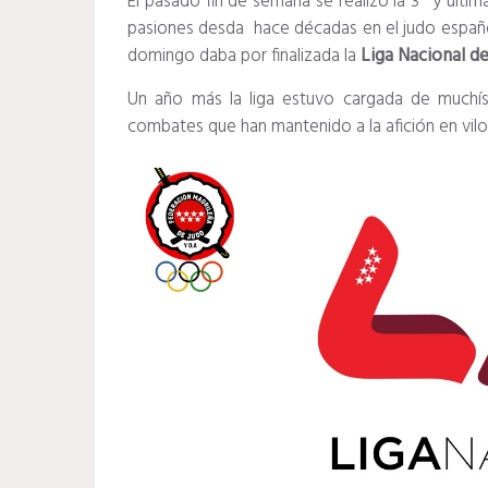
El pasado fin de semana se realizó la 3º y últ
pasiones desda hace décadas en el judo españo
domingo daba por finalizada la
Liga Nacional de
Un año más la liga estuvo cargada de muchí
combates que han mantenido a la afición en vilo