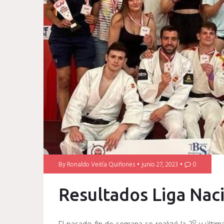
By
Ronaldo Veitía Quiñones
junio 27, 2023
0
Resultados Liga Nac