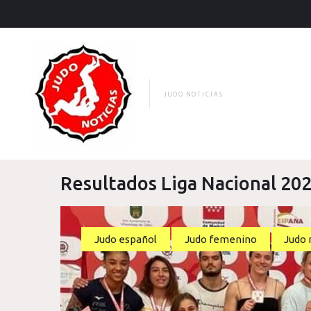
Skip
to
content
JUDO NOTICIAS
Resultados Liga Nacional 20
Judo español
Judo femenino
Judo 