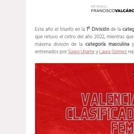
Este año el triunfo en la
1º División
de la
cate
que retuvo el cetro del año 2022, mientras qu
máxima división de la
categoría masculina
y
entrenados por
Sugoi Uriarte
y
Laura Gómez
rep