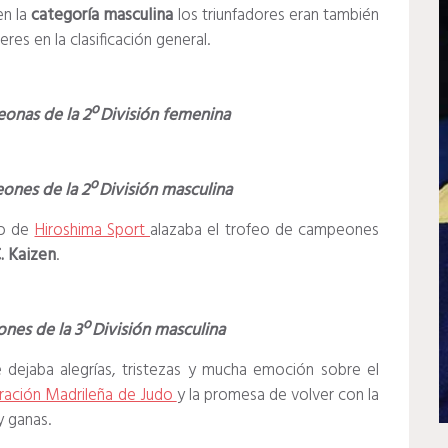
en la
categoría masculina
los triunfadores eran también
eres en la clasificación general.
nas de la 2º División femenina
nes de la 2º División masculina
ño de
Hiroshima Sport
alazaba el trofeo de campeones
C. Kaizen
.
es de la 3º División masculina
dejaba alegrías, tristezas y mucha emoción sobre el
ración Madrileña de Judo
y la promesa de volver con la
y ganas.