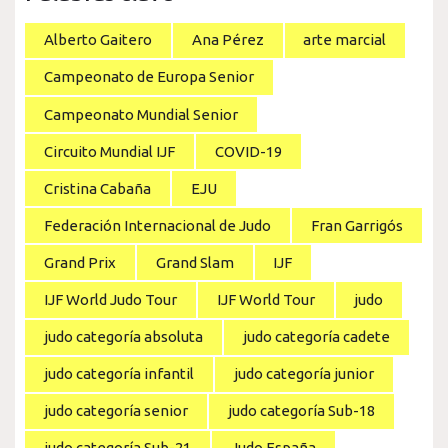
Alberto Gaitero
Ana Pérez
arte marcial
Campeonato de Europa Senior
Campeonato Mundial Senior
Circuito Mundial IJF
COVID-19
Cristina Cabaña
EJU
Federación Internacional de Judo
Fran Garrigós
Grand Prix
Grand Slam
IJF
IJF World Judo Tour
IJF World Tour
judo
judo categoría absoluta
judo categoría cadete
judo categoría infantil
judo categoría junior
judo categoría senior
judo categoría Sub-18
judo categoría Sub-21
Judo España