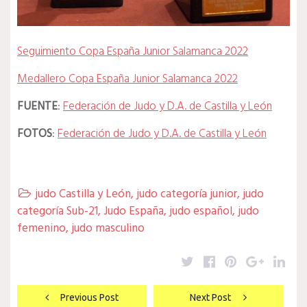
Seguimiento Copa España Junior Salamanca 2022
Medallero Copa España Junior Salamanca 2022
FUENTE
:
Federación de Judo y D.A. de Castilla y León
FOTOS
:
Federación de Judo y D.A. de Castilla y León
judo Castilla y León
,
judo categoría junior
,
judo

categoría Sub-21
,
Judo España
,
judo español
,
judo
femenino
,
judo masculino
Twitter
Facebook
Pinterest
Google
Lin
Navegación
Previous Post
Next Post