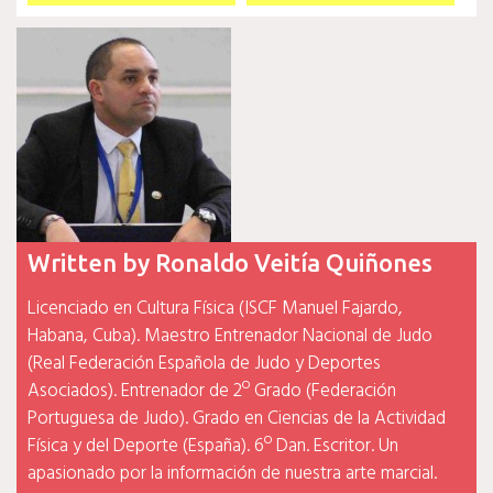
de
entradas
Written by
Ronaldo Veitía Quiñones
Licenciado en Cultura Física (ISCF Manuel Fajardo,
Habana, Cuba). Maestro Entrenador Nacional de Judo
(Real Federación Española de Judo y Deportes
Asociados). Entrenador de 2º Grado (Federación
Portuguesa de Judo). Grado en Ciencias de la Actividad
Física y del Deporte (España). 6º Dan. Escritor. Un
apasionado por la información de nuestra arte marcial.