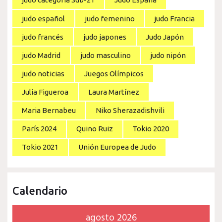
judo español
judo femenino
judo Francia
judo francés
judo japones
Judo Japón
judo Madrid
judo masculino
judo nipón
judo noticias
Juegos Olímpicos
Julia Figueroa
Laura Martínez
Maria Bernabeu
Niko Sherazadishvili
París 2024
Quino Ruiz
Tokio 2020
Tokio 2021
Unión Europea de Judo
Calendario
agosto 2026