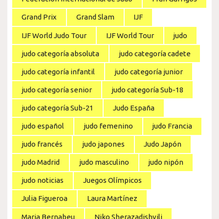
Grand Prix
Grand Slam
IJF
IJF World Judo Tour
IJF World Tour
judo
judo categoría absoluta
judo categoría cadete
judo categoría infantil
judo categoría junior
judo categoría senior
judo categoría Sub-18
judo categoría Sub-21
Judo España
judo español
judo femenino
judo Francia
judo francés
judo japones
Judo Japón
judo Madrid
judo masculino
judo nipón
judo noticias
Juegos Olímpicos
Julia Figueroa
Laura Martínez
Maria Bernabeu
Niko Sherazadishvili