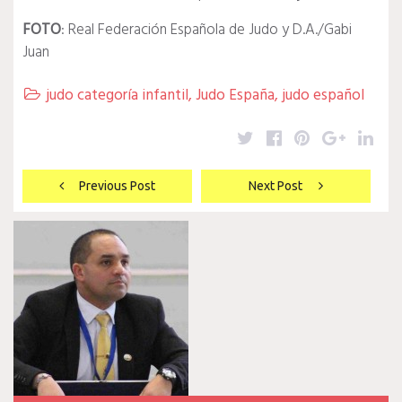
FOTO
: Real Federación Española de Judo y D.A./Gabi
Juan
judo categoría infantil
,
Judo España
,
judo español

Twitter
Facebook
Pinterest
Google
Lin
Navegación
Previous Post
Next Post
de
entradas