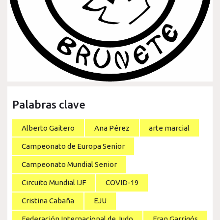
Palabras clave
Alberto Gaitero
Ana Pérez
arte marcial
Campeonato de Europa Senior
Campeonato Mundial Senior
Circuito Mundial IJF
COVID-19
Cristina Cabaña
EJU
Federación Internacional de Judo
Fran Garrigós