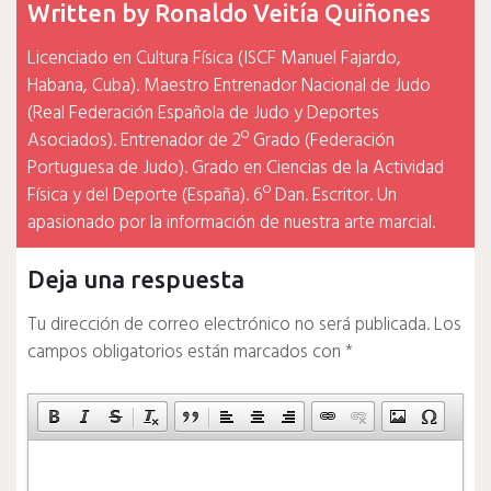
Written by
Ronaldo Veitía Quiñones
Licenciado en Cultura Física (ISCF Manuel Fajardo,
Habana, Cuba). Maestro Entrenador Nacional de Judo
(Real Federación Española de Judo y Deportes
Asociados). Entrenador de 2º Grado (Federación
Portuguesa de Judo). Grado en Ciencias de la Actividad
Física y del Deporte (España). 6º Dan. Escritor. Un
apasionado por la información de nuestra arte marcial.
Deja una respuesta
Tu dirección de correo electrónico no será publicada.
Los
campos obligatorios están marcados con
*