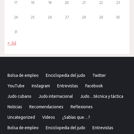
17
18
19
20
21
22
23
24
25
26
27
28
29
30
31
« Jul
Bolsa de empleo
Enciclopedia del judo
Twitter
YouTube
Instagram
Entrevistas
Facebook
Judo cubano
Judo internacional
Judo…técnica y táctica
Noticias
Recomendaciones
Reflexiones
Uncategorized
Videos
¿Sabías que…?
Bolsa de empleo
Enciclopedia del judo
Entrevistas