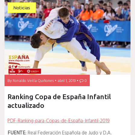
Noticias
By
Ronaldo Veitía Quiñones
abril 1, 2019
0
Ranking Copa de España Infantil
actualizado
PDF-Ranking-para-Copas-de-España-Infantil-2019
FUENTE
: Real Federación Española de Judo y D.A.