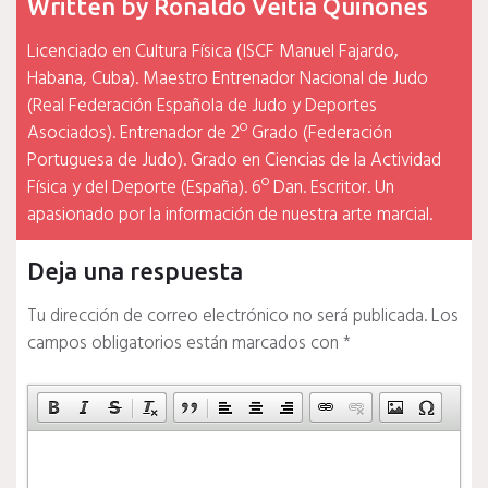
Written by
Ronaldo Veitía Quiñones
Licenciado en Cultura Física (ISCF Manuel Fajardo,
Habana, Cuba). Maestro Entrenador Nacional de Judo
(Real Federación Española de Judo y Deportes
Asociados). Entrenador de 2º Grado (Federación
Portuguesa de Judo). Grado en Ciencias de la Actividad
Física y del Deporte (España). 6º Dan. Escritor. Un
apasionado por la información de nuestra arte marcial.
Deja una respuesta
Tu dirección de correo electrónico no será publicada.
Los
campos obligatorios están marcados con
*