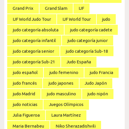
Grand Prix
Grand Slam
IJF
IJF World Judo Tour
IJF World Tour
judo
judo categoría absoluta
judo categoría cadete
judo categoría infantil
judo categoría junior
judo categoría senior
judo categoría Sub-18
judo categoría Sub-21
Judo España
judo español
judo femenino
judo Francia
judo francés
judo japones
Judo Japón
judo Madrid
judo masculino
judo nipón
judo noticias
Juegos Olímpicos
Julia Figueroa
Laura Martínez
Maria Bernabeu
Niko Sherazadishvili