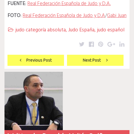
FUENTE
:
Real Federación Española de Judo y D.A.
FOTO
:
Real Federación Española de Judo y D.A
/
Gabi Juan
judo categoría absoluta
,
Judo España
,
judo español

Twitter
Facebook
Pinterest
Google
Lin
Navegación
Previous Post
Next Post
de
entradas