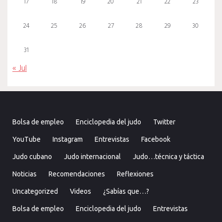
17
18
19
20
21
22
23
24
25
26
27
28
29
30
31
« Jul
Bolsa de empleo
Enciclopedia del judo
Twitter
YouTube
Instagram
Entrevistas
Facebook
Judo cubano
Judo internacional
Judo…técnica y táctica
Noticias
Recomendaciones
Reflexiones
Uncategorized
Videos
¿Sabías que…?
Bolsa de empleo
Enciclopedia del judo
Entrevistas